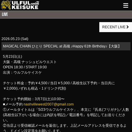
HOME
RECENT LIVE
NEWS
2026.05.23 (Sat)
LIVE INFO
MAGICAL CHAIN ひとり SPECIAL at 高槻 ♪Happy 61th Birthday♪【大阪】
GUITAR WORKS
5月23日(土)
大阪・高槻 ナッシュビルウエスト
ITEM
OPEN 18:30 / START 19:00
出演：ウルフルケイスケ
MAIL
チケット料金：予約￥4,500 / 当日￥5,000 / 高校生以下予約・当日共に
￥2,000(いずれも税込・1ドリンク代別)
チケット予約開始：3月7日(土)10:00〜
■メール予約
nashvillewest2007@gmail.com
①メールタイトルは「5/23ウルフルケイスケ」、本文に『氏名(フリガナ)／人数
(高校生以下がいる場合には内訳を明記)／電話番号』を明記してお送りくださ
い。
②当店より受信確認メールを返信します。上記メールアドレスを受信できるよ
う、ドメイン設定等をお願いします。