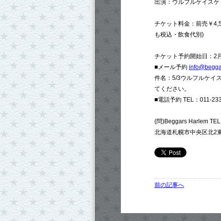
出演：ウルフルケイスケ
チケット料金：前売￥4,500
も税込・飲食代別)
チケット予約開始日：2月1
■メール予約
info@begga
件名：5/3ウルフルケ
てください。
■電話予約 TEL：011-233
(問)Beggars Harlem TE
北海道札幌市中央区北2東
前の記事へ