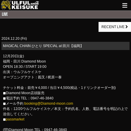
HOME
RECENT LIVE
NEWS
2024.12.20 (Fri)
LIVE INFO
MAGICAL CHAIN ひとり SPECIAL at 田川【福岡】
GUITAR WORKS
12月20日(金)
福岡・田川 Diamond Moon
ITEM
OPEN 18:30 / START 19:00
出演：ウルフルケイスケ
MAIL
オープニングアクト：囮叉 / 梶原一泰
チケット料金：前売￥4,000 / 当日￥4,500(税込・1ドリンクオーダー別)
◼︎Diamond Moon店頭販売
◼︎電話予約 TEL：0947-46-3840
◼︎メール予約
booking@Diamond-moon.com
件名：12/20ウルフルケイスケ／本文：予約氏名、人数、電話番号を明記の上で
送信してください。
◼︎
passmarket
(問)Diamond Moon TEL：0947-46-3840