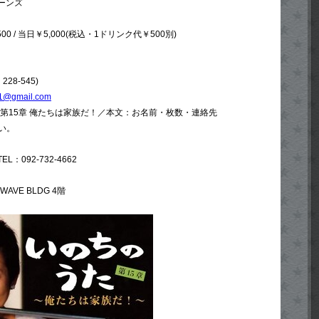
ホーンズ
0 / 当日￥5,000(税込・1ドリンク代￥500別)
28-545)
11@gmail.com
た 第15章 俺たちは家族だ！／本文：お名前・枚数・連絡先
い。
：092-732-4662
AVE BLDG 4階