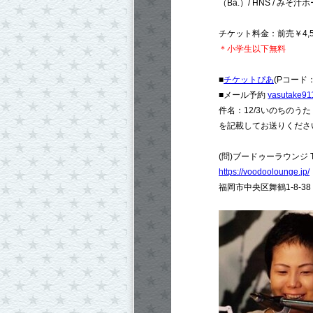
（Ba.）/ HNS / みそ汁
チケット料金：前売￥4,50
＊小学生以下無料
■
チケットぴあ
(Pコード：2
■メール予約
yasutake9
件名：12/3いのちのう
を記載してお送りくださ
(問)ブードゥーラウンジ TEL
https://voodoolounge.jp/
福岡市中央区舞鶴1-8-38 W