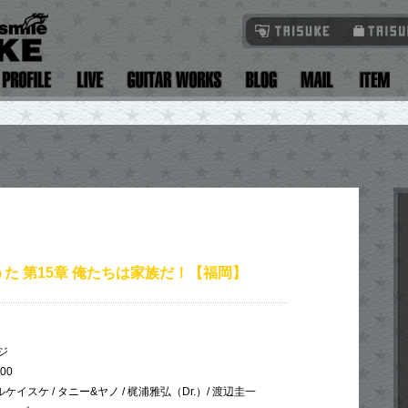
うた 第15章 俺たちは家族だ！【福岡】
ジ
:00
ケイスケ / タニー&ヤノ / 梶浦雅弘（Dr.）/ 渡辺圭一