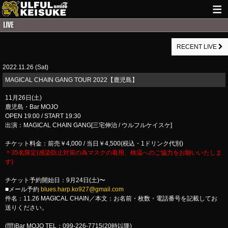
HOME
RECENT LIVE
NEWS
2022.11.26 (Sat)
LIVE INFO
​MAGICAL CHAIN GANG TOUR 2022【鹿児島】
GUITAR WORKS
11月26日(土)
鹿児島・Bar MOJO
ITEM
⁡OPEN 19:00 / START 19:30
出演：MAGICAL CHAIN GANG[三宅伸治 / ウルフルケイスケ]
MAIL
チケット料金：前売￥4,000 / 当日￥4,500(税込・1ドリンク代別)
＊35名限定(感染防止対策の為マスクの着用、検温へのご協力をお願いいたしま
す)
チケット予約開始日：9月24日(土)〜
■メール予約
blues.harp.ko927@gmail.com
件名：11.26 MAGICAL CHAIN／本文：お名前・枚数・電話番号を記載してお
送りください。
(問)Bar MOJO TEL：099-226-7715(20時以降)