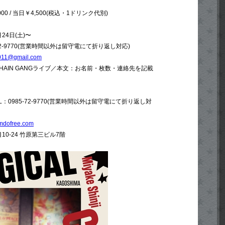
0 / 当日￥4,500(税込・1ドリンク代別)
4日(土)〜
-72-9770(営業時間以外は留守電にて折り返し対応)
011@gmail.com
L CHAIN GANGライブ／本文：お名前・枚数・連絡先を記載
E TEL：0985-72-9770(営業時間以外は留守電にて折り返し対
jimdofree.com
0-24 竹原第三ビル7階