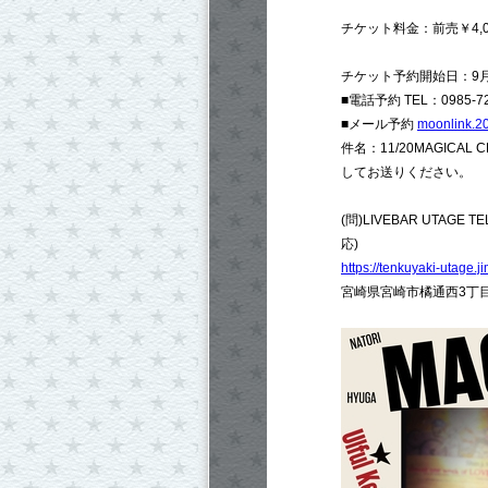
チケット料金：前売￥4,00
チケット予約開始日：9月2
■電話予約 TEL：0985
■メール予約
moonlink.2
件名：11/20MAGICA
してお送りください。
(問)LIVEBAR UTAG
応)
https://tenkuyaki-utage.
宮崎県宮崎市橘通西3丁目1