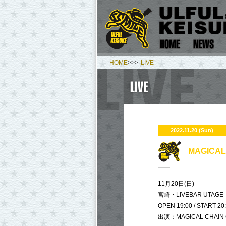
HOME
>>>
LIVE
2022.11.20 (Sun)
​MAGICA
11月20日(日)
宮崎・LIVEBAR UTAGE
OPEN 19:00 / START 20
出演：MAGICAL CHAI