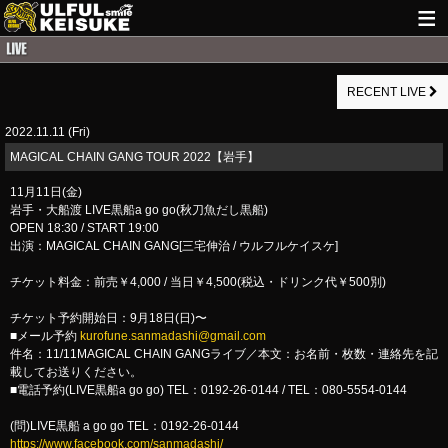
HOME
RECENT LIVE
NEWS
2022.11.11 (Fri)
LIVE INFO
​MAGICAL CHAIN GANG TOUR 2022【岩手】
GUITAR WORKS
11月11日(金)
岩手・大船渡 LIVE黒船a go go(秋刀魚だし黒船)
ITEM
OPEN 18:30 / START 19:00
出演：MAGICAL CHAIN GANG[三宅伸治 / ウルフルケイスケ]
MAIL
チケット料金：前売￥4,000 / 当日￥4,500(税込・ドリンク代￥500別)
チケット予約開始日：9月18日(日)〜
■メール予約
kurofune.sanmadashi@gmail.com
件名：11/11MAGICAL CHAIN GANGライブ／本文：お名前・枚数・連絡先を記
載してお送りください。
■電話予約(LIVE黒船a go go) TEL：0192-26-0144 / TEL：080-5554-0144
(問)LIVE黒船 a go go TEL：0192-26-0144
https://www.facebook.com/sanmadashi/