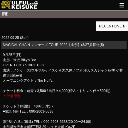
HOME
RECENT LIVE
NEWS
2022.09.25 (Sun)
LIVE INFO
​MAGICAL CHAIN ノンケーズ TOUR 2022【山形】(3/27振替公演)
GUITAR WORKS
9月25日(日)
山形・米沢 Billy's Bar
ITEM
OPEN 17:30 / START 18:30
出演：ノンケーズ[ウルフルケイスケ＆大久保ノブオ(ポカスカジャン)with 小林
MAIL
俊太郎(key)]
オープニングアクト：The Null'z
チケット料金：前売￥3,500 / 当日￥4,000(税込・ドリンク代￥500別)
＊35名限定
チケット予約開始：4月6日(水)〜
■電話予約 TEL：090-2603-5638
(問)Billy's Bar(嶋津) TEL：090-2603-5638(20:00〜24:00)
山形県米沢市大町5丁目3-29 シェア大町ビル2F