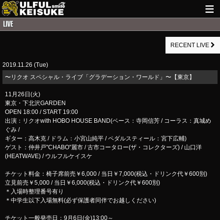
HOME
RECENT LIVE
NEWS
2019.11.26 (Tue)
LIVE INFO
​〜リクオ スペシャル・ライブ「グラデーション・ワールド」〜【東京】
GUITAR WORKS
11月26日(火)
東京・下北沢GARDEN
ITEM
OPEN 18:00 / START 19:00
出演：リクオwith HOBO HOUSE BAND(ベース：寺岡信芳 / コーラス：真城め
MAIL
ぐみ /
ギター：高木克 / ドラム：小宮山純平 / ペダルスティール：宮下広輔)
ゲスト：仲井戸"CHABO"麗市 / 古市コータロー(ザ・コレクターズ) / 山口洋
(HEATWAVE) / ウルフルケイスケ
チケット料金：椅子席前売￥6,000 / 当日￥7,000(税込・ドリンク代￥600別)
立見前売￥5,000 / 当日￥6,000(税込・ドリンク代￥600別)
＊入場時整理番号有り
＊中学生以下入場無料(必ず保護者同伴でお越しください)
チケット一般発売日：9月6日(金)13:00～