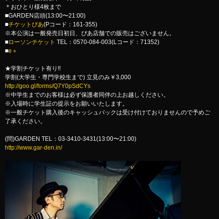
＊おひとり様4枚まで
■GARDEN店頭(13:00〜21:00)
■
チケットぴあ
(Pコード：161-355)
※本公演は一般発売日初日、ぴあ店舗での販売はございません。
■
ローソンチケット
TEL：0570-084-003(Lコード：71352)
■
e＋
★学割チケット有り!!
学割(大学生・専門学校生まで) 立見のみ￥3,000
http://goo.gl/forms/Q7Y0pSdCYs
※中学生までのお客様は必ず保護者同伴の上お越しください。
※入場時に学生証の提示をお願いいたします。
※一般チケット購入後のキャッシュバックは受け付けておりませんので予めご
了承ください。
(問)GARDEN TEL：03-3410-3431(13:00〜21:00)
http://www.gar-den.in/