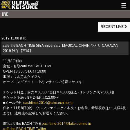
HOME
RECENT LIVE
NEWS
2019.11.08 (Fri)
LIVE INFO
café the EACH TIME 5th Anniversary! MAGICAL CHAIN ひとり CARAVAN
GUITAR WORKS
2019 秋冬【宮城】
11月8日(金)
ITEM
宮城・名取café the EACH TIME
OPEN 18:30 / START 19:00
MAIL
出演：ウルフルケイスケ
オープニングアクト：中村マサトシ / 竹森マサユキ
チケット料金：前売￥3,500 / 当日￥4,000(税込・1ドリンク代￥500別)
チケット予約：8月24日(土)12:00〜
■メール予約
eachtime-2014@lake.ocn.ne.jp
件名：11月8日(金)、ウルフルケイスケ／本文：お名前、希望枚数(お一人様4枚
まで)、連絡先を記載してお送りください。
(問)café the EACH TIME
eachtime-2014@lake.ocn.ne.jp
café the EACH TIME Twitter