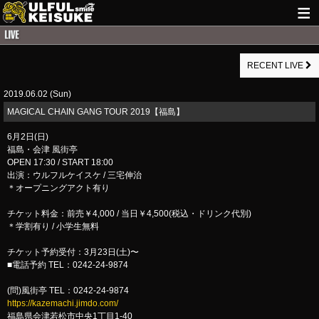
HOME
RECENT LIVE
NEWS
2019.06.02 (Sun)
LIVE INFO
MAGICAL CHAIN GANG TOUR 2019【福島】
GUITAR WORKS
6月2日(日)
福島・会津 風街亭
ITEM
OPEN 17:30 / START 18:00
出演：ウルフルケイスケ / 三宅伸治
MAIL
＊オープニングアクト有り
チケット料金：前売￥4,000 / 当日￥4,500(税込・ドリンク代別)
＊学割有り / 小学生無料
チケット予約受付：3月23日(土)〜
■電話予約 TEL：0242-24-9874
(問)風街亭 TEL：0242-24-9874
https://kazemachi.jimdo.com/
福島県会津若松市中央1丁目1-40