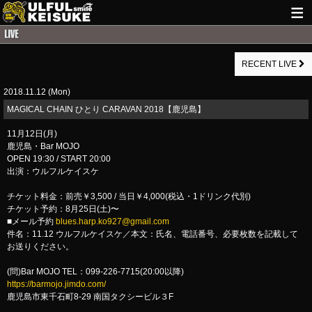
HOME
RECENT LIVE
NEWS
2018.11.12 (Mon)
LIVE INFO
MAGICAL CHAIN ひとり CARAVAN 2018【鹿児島】
GUITAR WORKS
11月12日(月)
鹿児島・Bar MOJO
ITEM
OPEN 19:30 / START 20:00
出演：ウルフルケイスケ
MAIL
チケット料金：前売￥3,500 / 当日￥4,000(税込・1ドリンク代別)
チケット予約：8月25日(土)〜
■メール予約
blues.harp.ko927@gmail.com
件名：11.12 ウルフルケイスケ／本文：氏名、電話番号、必要枚数を記載して
お送りください。
(問)Bar MOJO TEL：099-226-7715(20:00以降)
https://barmojo.jimdo.com/
鹿児島市東千石町8-29 南国タクシービル３F