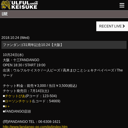
HOME
RECENT LIVE
NEWS
2018.10.24 (Wed)
LIVE INFO
ファンダンゴ31周年記念10.24【大阪】
GUITAR WORKS
10月24日(水)
大阪・十三FANDANGO
ITEM
OPEN 18:30 / START 19:00
出演：ウルフルケイスケ / 一人ピーズ / 高木まひことシェキナベイベーズ / The
MAIL
サード
チケット料金：前売￥3,000 / 当日￥3,500(税込)
チケット発売日：7月14日(土)
■
チケットぴあ
(Pコード：123-504)
■
ローソンチケット
(Lコード：54669)
■
e＋
■FANDANGO店頭
(問)FANDANGO TEL：06-6308-1621
http://www.fandango-go.com/jp/jindex.htm