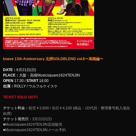
knave 13th Anniversary 北摂GOLDBLEND vol.6〜高槻編〜
DATE：
6月21日(日)
PLACE：
大阪・高槻Musicsquare1624TENJIN
OPEN
17:30 /
START
18:00
出演：
ROLLY / ウルフルケイスケ
TICKET SOLD OUT!!
チケット料金：
前売￥3,600 / 当日￥4,100 (税込・1D代別・整理番号順入場自
由席)
チケット発売日：
3月22日(日)
■Musicsquare1624TENJIN店頭販売
■
Musicsquare1624TENJINメール予約