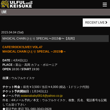
HOME
RECENT LIVE
NEWS
2015.04.04 (Sat)
LIVE INFO
MAGICAL CHAIN ひとり SPECIAL〜2015春〜【高岡】
GUITAR WORKS
CAFE!!ROCK!!LIVE!! VOL.47
MAGICAL CHAIN ひとり SPECIAL ～2015春～
ITEM
DATE：
4月4日(土)
MAIL
PLACE：
富山・高岡 カフェ・ポローニア
OPEN
18:00 /
START
19:00
出演：
ウルフルケイスケ
チケット料金：
前売￥3,500 / 当日￥4,000 (税込・1ドリンク代別)
チケット予約開始日：
1月24日(土)
◆メール予約
watanababy0814@yahoo.co.jp
件名：4/4メール予約／本文：ウルフルケイスケ、枚数、氏名、電話番号を記載
してお送り下さい
◆電話予約 渡辺 TEL:080-3043-0928