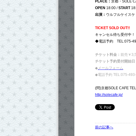
PLACE：
京都・SOLE C
OPEN
18:00 /
START
18
出演：
ウルフルケイスケ
TICKET SOLD OUT!!
キャンセル待ち受付中！
◆電話予約 TEL:075-493
チケット料金：
前売￥3,5
チケット予約受付開始日
◆
メールフォーム
◆電話予約 TEL:075-493-
(問)京都SOLE CAFE TEL:
http://solecafe.jp/
前の記事へ