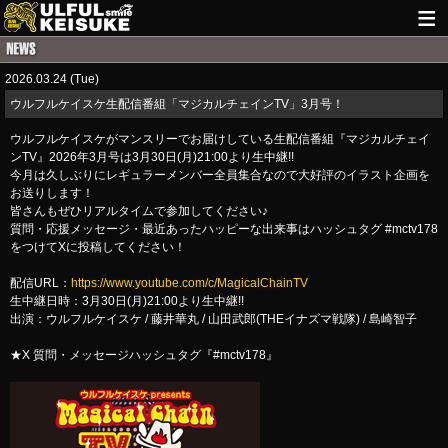
HOME
2026.03.24 (Tue)
NEWS
ウルフルケイスケ生配信番組「マジカルチェインTV」3月号！
LIVE INFO
ウルフルケイスケがマンスリーでお届けしている生配信番組『マジカルチェイ
ンTV』2026年3月号は3月30日(月)21:00より生中継!!
GUITAR WORKS
今月は久しぶりにレギュラーメンバー全員集合なので大好評のイラスト企画を
お送りします！
皆さんもぜひリアルタイムで参加してください♪
ITEM
質問・応援メッセージ・最近あったハッピーな出来事はハッシュタグ #mctv178
をつけてXに投稿してください！
MAIL
配信URL：
https://www.youtube.com/c/MagicalChainTV
生中継日時：3月30日(月)21:00より生中継!!
出演：ウルフルケイスケ / 藤井華丸 / 山田武郎(THEイナズマ戦隊) / 島崎智子
★X 質問・メッセージハッシュタグ『#mctv178』