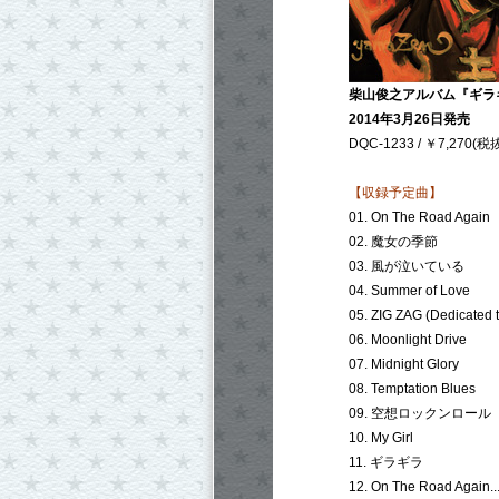
柴山俊之アルバム『ギラ
2014年3月26日発売
DQC-1233 / ￥7,270(税
【収録予定曲】
01. On The Road Again
02. 魔女の季節
03. 風が泣いている
04. Summer of Love
05. ZIG ZAG (Dedicated 
06. Moonlight Drive
07. Midnight Glory
08. Temptation Blues
09. 空想ロックンロール
10. My Girl
11. ギラギラ
12. On The Road Again...