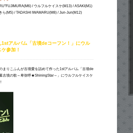
U"FUJIMURA(M6) / ウルフルケイスケ(M13) / ASAKI(M1)
(M5) / TADASHI IWAMARU(M8) / Jun-Jun(M12)
1stアルバム「古墳deコーフン！」にウル
スケ参加！
まりこふんが古墳愛を詰めて作った1stアルバム「古墳de
古墳の歌～卑弥呼★ShiningStar～」にウルフルケイスケ
！