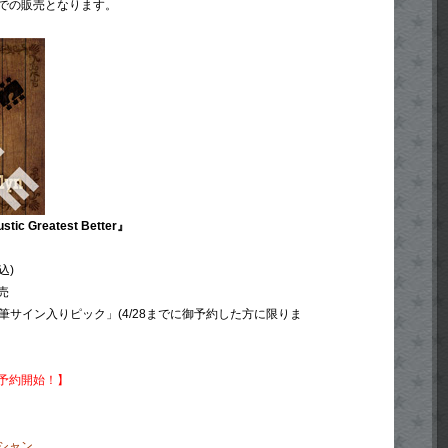
での販売となります。
ustic Greatest Better』
込)
売
n 直筆サイン入りピック」(4/28までに御予約した方に限りま
行予約開始！】
シャン