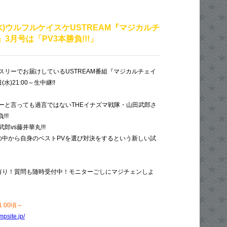
(水)ウルフルケイスケUSTREAM『マジカルチ
』3月号は「PV3本勝負!!!」
スリーでお届けしているUSTREAM番組『マジカルチェイ
水)21:00～生中継!!
ーと言っても過言ではないTHEイナズマ戦隊・山田武郎さ
!!
郎vs藤井華丸!!!
の中から自身のベストPVを選び対決をするという新しい試
有り！質問も随時受付中！モニターごしにマジチェンしよ
:00頃～
mpsite.jp/