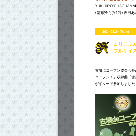
YUKIHIRO"CHACHAMAR
/ 清藤羚之(M12) / 吉田あきら
2014.03.24 (Mon)
まりこふん
フルケイ
古墳にコーフン協会会長の
コーフン！」収録曲「箸墓
がギターで参加しました