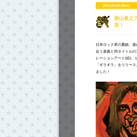
2014.03.24 (Mon)
柴山俊之
加！
日本ロック界の重鎮、柴山
合う楽曲と同タイトルの
レーションアート(絵)、ヒ
「ギラギラ」をリリース。収
ました！