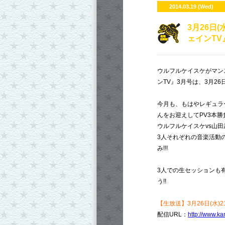
2014.03.19 (Wed)
3月26日
ェインTV
ウルフルケイスケがマン
ンTV』3月号は、3月26日(
今月も、もはやレギュラ
んをお迎えしてPV3本勝負!
ウルフルケイスケvs山田武
3人それぞれの音楽活動
み!!!
3人での生セッションも
う!!
【生放送】3月26日(水)21
配信URL：
http://www.ka