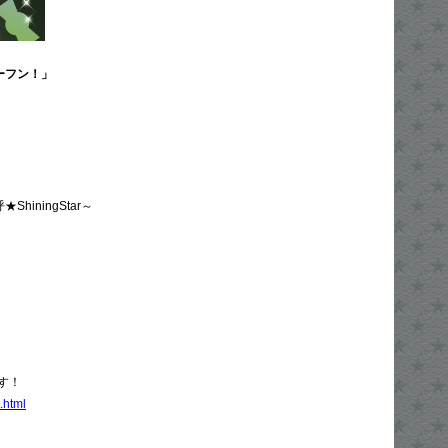
コーフン！」
ShiningStar～
す！
.html