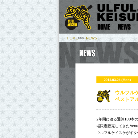
HOME
>>>
NEWS
2014.03.24 (Mon)
ウルフルケ
ベストア
2年間に渡る通算100本の全国ツ
場限定販売してきたAcousti
ウルフルケイスケがギタ