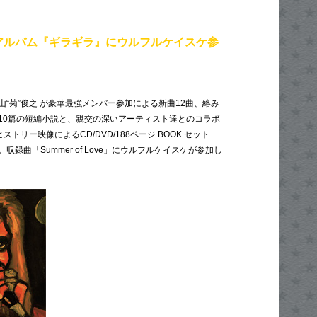
アルバム『ギラギラ』にウルフルケイスケ参
“菊”俊之 が豪華最強メンバー参加による新曲12曲、絡み
10篇の短編小説と、親交の深いアーティスト達とのコラボ
ストリー映像によるCD/DVD/188ページ BOOK セット
録曲「Summer of Love」にウルフルケイスケが参加し