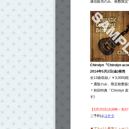
通信販売のみ、枚数限定
Chirolyn『Chirolyn aco
2014年5月2日(金)発売
全13曲収録／￥3,000(税
＊通販のみ、限定枚数販
＊初回特典「Chiroly
す)
【3月25日(火)0時～先
ご予約は
コチラ
★アルバム参加ミュージ