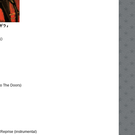
ギラ』
抜)
to The Doors)
Reprise (instrumental)