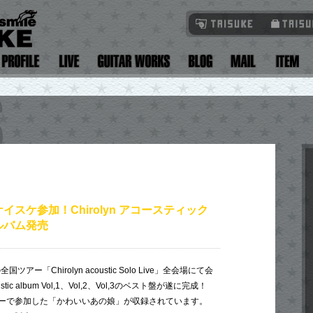
イスケ参加！Chirolyn アコースティック
ルバム発売
アー「Chirolyn acoustic Solo Live」全会場にて会
c album Vol,1、Vol,2、Vol,3のベスト盤が遂に完成！
ーで参加した「かわいいあの娘」が収録されています。