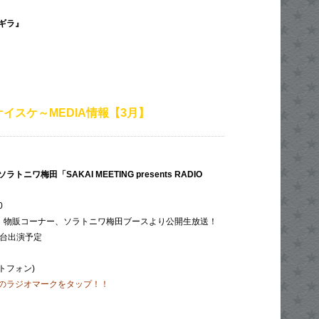
ギラ』
イスケ～MEDIA情報【3月】
ワ梅田「SAKAI MEETING presents RADIO
0
NG会場、物販コーナー、ソラトニワ梅田ブースより公開生放送！
時台出演予定
ートフォン)
のラジオマークをタップ！！