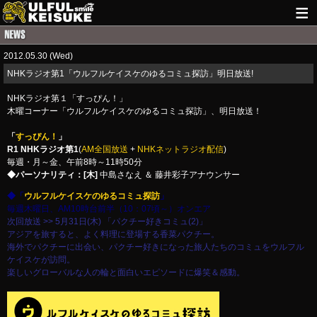
HOME
2012.05.30 (Wed)
NEWS
NHKラジオ第1「ウルフルケイスケのゆるコミュ探訪」明日放送!
LIVE INFO
NHKラジオ第１「すっぴん！」
木曜コーナー「ウルフルケイスケのゆるコミュ探訪」、明日放送！
GUITAR WORKS
「
すっぴん！
」
R1 NHKラジオ第1
(
AM全国放送
+
NHKネットラジオ配信
)
ITEM
毎週・月～金、午前8時～11時50分
◆パーソナリティ：[木]
中島さなえ ＆ 藤井彩子アナウンサー
MAIL
◆「
ウルフルケイスケのゆるコミュ探訪
」
毎週木曜日、AM10時台前半（10：07頃～）オンエア
次回放送 >> 5月31日(木) 「パクチー好きコミュ(2)」
アジアを旅すると、よく料理に登場する香菜パクチー。
海外でパクチーに出会い、パクチー好きになった旅人たちのコミュをウルフル
ケイスケが訪問。
楽しいグローバルな人の輪と面白いエピソードに爆笑＆感動。