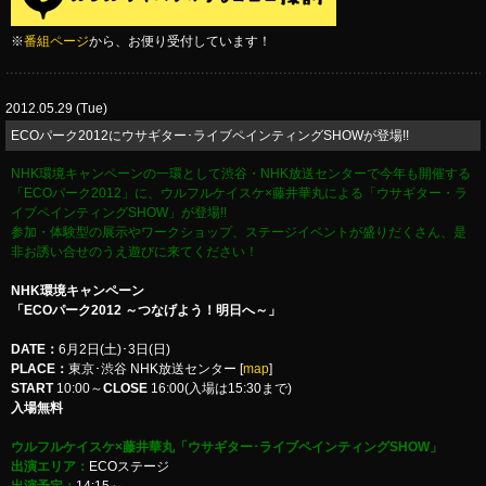
※
番組ページ
から、お便り受付しています！
2012.05.29 (Tue)
ECOパーク2012にウサギター･ライブペインティングSHOWが登場!!
NHK環境キャンペーンの一環として渋谷・NHK放送センターで今年も開催する
「ECOパーク2012」に、ウルフルケイスケ×藤井華丸による「ウサギター・ラ
イブペインティングSHOW」が登場!!
参加・体験型の展示やワークショップ、ステージイベントが盛りだくさん、是
非お誘い合せのうえ遊びに来てください！
NHK環境キャンペーン
「ECOパーク2012 ～つなげよう！明日へ～」
DATE：
6月2日(土)･3日(日)
PLACE：
東京･渋谷 NHK放送センター [
map
]
START
10:00～
CLOSE
16:00(入場は15:30まで)
入場無料
ウルフルケイスケ×藤井華丸「ウサギター･ライブペインティングSHOW」
出演エリア：
ECOステージ