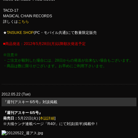
TACD-17
MAGICAL CHAIN RECORDS
詳しくは
こちら
★
TAISUKE SHOP
(PC・モバイル共通)にて数量限定販売
■商品発送：2012年5月28日(月)以降順次発送予定
※注意※
・ご注文が殺到した場合には、28日からの発送が出来ない場合もございます。
・商品は数に限りがございます。お早めにご利用下さいませ。
2012.05.22 (Tue)
『週刊アスキー 6/5号』対談掲載
『週刊アスキー 6/5号』
発売日：
5月22日(火) [
本誌詳細
]
※大槻ケンヂ連載ページ「R40!」にて対談(前半)掲載中！