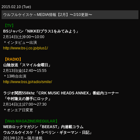
2015.02.10 (Tue)
ウルフルケイスケ～MEDIA情報【2月】〜2/10更新〜
【TV】
BSジャパン「NIKKEIプラス1をみてみよう」
2月14日(土)9:00〜10:00
＊インタビュー出演
http://www.bs-j.co.jp/plus1/
【RADIO】
山陰放送「スマイル金曜日」
2月13日(金)12:40〜15:55
＊13時台出演
http://www.bss.jp/radio/smile/
ラジオ関西558khz「CRK MUSIC HEADS ANNEX」番組内コーナー
「中村隆太の勝手にロック」
2月14日(土)27:00〜27:30
＊オンエア日変更
【Web MAGAZINE/REGULAR】
WEBロックマガジン「BEEAST」内連載コラム
ウルフルケイスケ「トラベリン・ギターマン・日記」
2013年12月～隔月連載