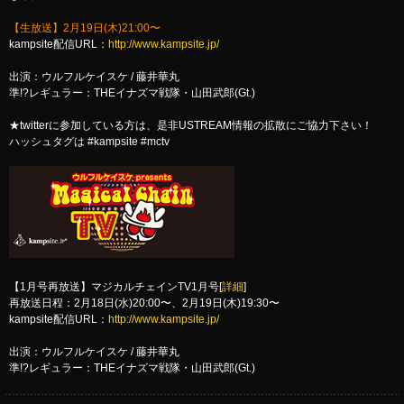
【生放送】2月19日(木)21:00〜
kampsite配信URL：
http://www.kampsite.jp/
出演：ウルフルケイスケ / 藤井華丸
準!?レギュラー：THEイナズマ戦隊・山田武郎(Gt.)
★twitterに参加している方は、是非USTREAM情報の拡散にご協力下さい！
ハッシュタグは #kampsite #mctv
【1月号再放送】マジカルチェインTV1月号[
詳細
]
再放送日程：2月18日(水)20:00〜、2月19日(木)19:30〜
kampsite配信URL：
http://www.kampsite.jp/
出演：ウルフルケイスケ / 藤井華丸
準!?レギュラー：THEイナズマ戦隊・山田武郎(Gt.)