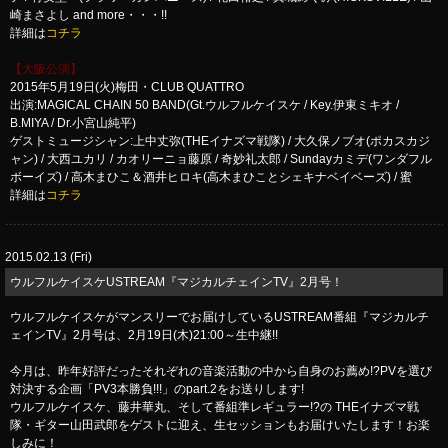
崎まさよし and more・・・!!
詳細は
コチラ
【大阪公演】
2015年5月19日(火)梅田・CLUB QUATTRO
出演:MAGICAL CHAIN 50 BAND(Gt.ウルフルケイスケ / Key.伊東ミキオ /
B.MIYA / Dr.小宮山純平)
ゲストミュージシャン:上中丈弥(THEイナズマ戦隊) / 大久保ノブオ(ポカスカジ
ャン) / 大西ユカリ / カオリーニョ藤原 / 奇妙礼太郎 / Sundayカミデ(ワンダフル
ボーイズ) / 高木まひこ＆酒井ヒロキ(高木まひことシェキナベイベーズ) / 蜜
詳細は
コチラ
2015.02.13 (Fri)
ウルフルケイスケUSTREAM『マジカルチェインTV』2月号！
ウルフルケイスケがマンスリーでお届けしているUSTREAM番組『マジカルチ
ェインTV』2月号は、2月19日(木)21:00～生中継!!
今月は、昨年好評だったそれぞれの音楽活動の中から自身のお薦め!?PVを選び
対決する企画「PV3本勝負!!!」のpart.2をお送りします!
ウルフルケイスケ、藤井華丸、そして番組準レギュラー!?の THEイナズマ戦
隊・ギター山田武郎をゲストに迎え、生セッションもお届けいたします！お楽
しみに！