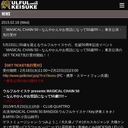
HOME
2015.02.18 (Wed)
NEWS
「MAGICAL CHAIN 50～なんやかんやお世話になって50歳!!!!!～」東京公演・
先行受付
LIVE INFO
5月23日に50歳を迎えるウルフルケイスケの、生誕50周年記念イベント
GUITAR WORKS
「MAGICAL CHAIN 50～なんやかんやお世話になって50歳!!!!!～」東京公演の
GET TICKET先行受付開始！！
ITEM
【GET TICKET先行受付】
受付期間：2月18日(水)11:00〜2月22日(日)23:00
MAIL
http://www.getticket.jp/g?t=x7ikonu
(PC・携帯・スマートフォン共通)
＊東京公演のみの受付です。
ウルフルケイスケ presents MAGICAL CHAIN 50
～なんやかんやお世話になって50歳!!!!!～
【東京公演】
2015年5月23日(土)渋谷・CLUB QUATTRO
出演:MAGICAL CHAIN 50 BAND(Gt.ウルフルケイスケ / Key.伊東ミキオ /
B.MIYA / Dr.小宮山純平)
ゲストミュージシャン:うつみようこ / 大久保ノブオ(ポカスカジャン)/ 大槻ケン
ヂ / 竹安堅一(フラワーカンパニーズ) / 花田裕之 / 真城めぐみ(HICKSVILLE) / 山