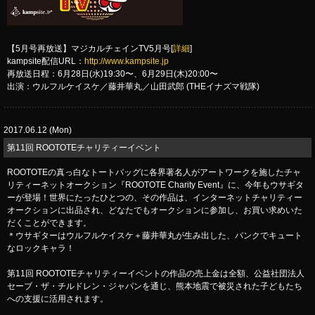
【5月号再放送】マジカルチェインTV5月号[
詳細
]
kampsite配信URL：
http://www.kampsite.jp
再放送日程：6月28日(水)19:30〜、6月29日(木)20:00〜
出演：ウルフルケイスケ／藤井華丸／山田武郎 (THEイナズマ戦隊)
2017.06.12 (Mon)
第11回 ROOTOTEチャリティーイベント
ROOTOTEの真っ白なトートバッグに各界著名人がアートワークを施したチャ
リティーネットオークション『ROOTOTE Charity Event』に、今年もウサギタ
ーが登場！世界にたったひとつの、その作品は、インターネットチャリティー
オークションに出品され、どなたでもオークションに参加し、お買い求めいた
だくことができます。
＊ウサギターはウルフルケイスケ＋藤井華丸が生み出した、パンクでキュート
なロックキャラ！
第11回 ROOTOTEチャリティーイベントの作品の売上金は全額、公益社団法人
セーブ・ザ・チルドレン・ジャパンを通じ、熊本地震で被災された子どもたち
への支援に活用されます。