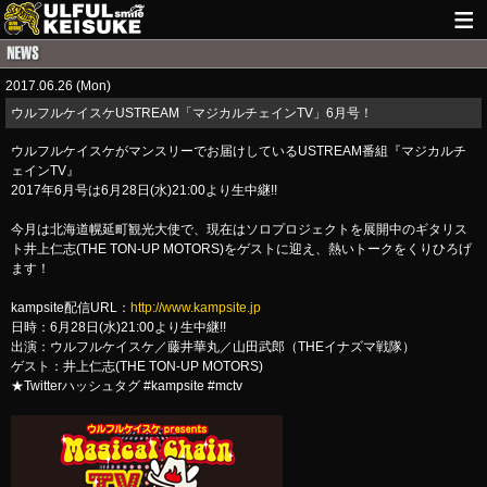
HOME
2017.06.26 (Mon)
NEWS
ウルフルケイスケUSTREAM「マジカルチェインTV」6月号！
LIVE INFO
ウルフルケイスケがマンスリーでお届けしているUSTREAM番組『マジカルチ
ェインTV』
GUITAR WORKS
2017年6月号は6月28日(水)21:00より生中継!!
今月は北海道幌延町観光大使で、現在はソロプロジェクトを展開中のギタリス
ITEM
ト井上仁志(THE TON-UP MOTORS)をゲストに迎え、熱いトークをくりひろげ
ます！
MAIL
kampsite配信URL：
http://www.kampsite.jp
日時：6月28日(水)21:00より生中継!!
出演：ウルフルケイスケ／藤井華丸／山田武郎（THEイナズマ戦隊）
ゲスト：井上仁志(THE TON-UP MOTORS)
★Twitterハッシュタグ #kampsite #mctv