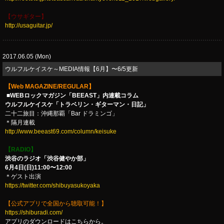
【ウサギター】
http://usaguitar.jp/
2017.06.05 (Mon)
ウルフルケイスケ～MEDIA情報【6月】〜6/5更新
【Web MAGAZINE/REGULAR】
■WEBロックマガジン「BEEAST」内連載コラム
ウルフルケイスケ「トラベリン・ギターマン・日記」
二十二旅目：沖縄那覇「Bar ドラミンゴ」
＊隔月連載
http://www.beeast69.com/column/keisuke
【RADIO】
渋谷のラジオ「渋谷健やか部」
6月4日(日)11:00〜12:00
＊ゲスト出演
https://twitter.com/shibuyasukoyaka
【公式アプリで全国から聴取可能！】
https://shiburadi.com/
アプリのダウンロードはこちらから。