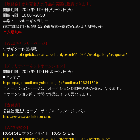
【展覧会】参加著名人の作品を実際に鑑賞できます。
開催期間：2017年6月20日(火)〜27日(火)
開催時間：10:00〜20:00
会場：モンキーギャラリー
(東京都渋谷区猿楽町12-8/東急東横線代官山駅より徒歩5分)
＊入場無料
【WEBギャラリーページ】
ウサギター作品掲載
http://rootote.jp/toteascanvas/charityevent/11_2017/webgallery/usaguitar/
【チャリティーネットオークション】
開催期間：2017年6月21日(水)〜27日(火)
■ヤフオク！
https://page.auctions.yahoo.co.jp/jp/auction/r196341519
＊オークションページは、オークション期間中のみの掲示となります。
＊オークション終了時間は作品によって異なります。
【寄付先】
公益社団法人セーブ・ザ・チルドレン・ジャパン
http://www.savechildren.or.jp
【WEB展覧会】
ROOTOTE ブランドサイト「ROOTOTE.jp」
http://rootote.jp/toteascanvas/charityevent/11_2017/webgallery/