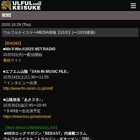
HOME
2020.10.29 (Thu)
NEWS
​ウルフルケイスケ〜MEDIA情報【10月】(〜10/29更新)
LIVE INFO
【RADIO】
■We'll Win.®2025 NET RADIO
GUITAR WORKS
10月5日(月)〜配信開始
番組サイト
ITEM
■エフエム山陰「SAN-IN MUSIC FILE」
10月24日(土)11:30〜11:55
MAIL
＊インタビュー出演
http://www.fm-sanin.co.jp/smf/​
■山陰放送「あさスタ♪」
10月30日(金)7:45〜10:45
＊9:40頃〜生出演予定
https://www.bss.jp/radio/asa/​
【Web MAGAZINE/REGULAR】
■WEBロックマガジン「BEEAST」内連載コラム
ウルフルケイスケ「トラベリン・ギターマン・日記」