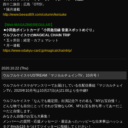
四十二旅目：広島「OTIS!」
＊隔月連載
http://www.beeast69.com/column/keisuke
【Web MAGAZINE/REGULAR】
■小田急ポイントカード「小田急沿線 音楽スポットめぐり」
ウルフルケイスケのMAGICAL CHAIN TRIP
​＊五ヶ所目：経堂・カフェ マレット
＊月一連載
https://www.odakyu-card.jp/magicalchaintrip/
2020.10.22 (Thu)
ウルフルケイスケUSTREAM「マジカルチェインTV」10月号！
ウルフルケイスケがマンスリーでお届けしている生配信番組『マジカルチェイ
ンTV』2020年10月号は10月27日(火)21:00より生中継!!
ウルフルケイスケ「なんでも鑑定団」出演記念?! その名も「MYお宝自慢！」
どんな物でも自分にとってそれが宝物ならOK、MYお宝を持ち寄ってあーだこ
ーだと自慢します。
みなさん自慢のお宝も大募集！
メンバーへの質問・応援メッセージ・最近あったハッピーな出来事はハッシュ
タグ #mctv116 をつけてツイッターに投稿してください！