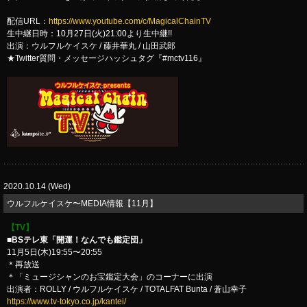
配信URL：
https://www.youtube.com/c/MagicalChainTV
生中継日時：10月27日(火)21:00より生中継!!
出演：ウルフルケイスケ / 藤井華丸 / 山田武郎
★Twitter質問・メッセージハッシュタグ『#mctv116』
2020.10.14 (Wed)
​ウルフルケイスケ〜MEDIA情報【11月】
【TV】
■BSテレ東「開運！なんでも鑑定団」
11月5日(木)19:55〜20:55
＊再放送
＊「ミュージシャンのお宝鑑定大会」のコーナーに出演
出演者：ROLLY / ウルフルケイスケ / TOTALFAT Bunta / 蒼山幸子
https://www.tv-tokyo.co.jp/kantei/