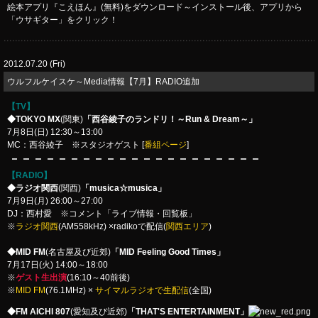
絵本アプリ『こえほん』(無料)をダウンロード～インストール後、アプリから
「ウサギター」をクリック！
2012.07.20 (Fri)
ウルフルケイスケ～Media情報【7月】RADIO追加
【TV】
◆TOKYO MX
(関東)
「西谷綾子のランドリ！～Run & Dream～」
7月8日(日) 12:30～13:00
MC：西谷綾子 ※スタジオゲスト [
番組ページ
]
【RADIO】
◆ラジオ関西
(関西)
「musica☆musica」
7月9日(月) 26:00～27:00
DJ：西村愛 ※コメント「ライブ情報・回覧板」
※
ラジオ関西
(AM558kHz) ×radikoで配信(
関西エリア
)
◆MID FM
(名古屋及び近郊)
「MID Feeling Good Times」
7月17日(火) 14:00～18:00
※
ゲスト生出演
(16:10～40前後)
※
MID FM
(76.1MHz) ×
サイマルラジオで生配信
(全国)
◆FM AICHI 807
(愛知及び近郊)
「THAT'S ENTERTAINMENT」