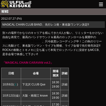
HOME
2012.07.27 (Fri)
NEWS
MAGICAL CHAIN CLUB BAND、先行レコ発・東名阪ワンマン決定!!
LIVE INFO
別々の場所でかなりのキャリアを積んできた4人が集い、リミッターをかけない
自由な表現で、最高のバンドサウンド＆最高のロックンロールを展開中の
GUITAR WORKS
MAGICAL CHAIN CLUB BAND
、只今鋭意レコーディング中！この秋のリリー
スに先駆けて、東名阪ワンマン・ライブを開催、ライブ会場で先行発売決定!!
ROCKの衝動とトキメキに立ち返って本気でロックバンドに没頭するMCCB、
ITEM
是非会場で体感して下さい!!
MAIL
「MAGICAL CHAIN CARAVAN vol.3」
開場
日程
会場
詳細
開演
18:30
10月6日(
土
)
下北沢 CLUB Que
詳細
19:00
18:30
10月12日(金)
大阪・南堀江
knave
詳細
19:00
17:30