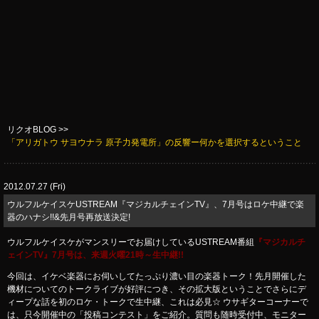
リクオBLOG >>
「アリガトウ サヨウナラ 原子力発電所」の反響ー何かを選択するということ
2012.07.27 (Fri)
ウルフルケイスケUSTREAM『マジカルチェインTV』、7月号はロケ中継で楽
器のハナシ!!&先月号再放送決定!
ウルフルケイスケがマンスリーでお届けしているUSTREAM番組
『マジカルチ
ェインTV』7月号は、来週火曜21時～生中継!!
今回は、イケベ楽器にお伺いしてたっぷり濃い目の楽器トーク！先月開催した
機材についてのトークライブが好評につき、その拡大版ということでさらにデ
ィープな話を初のロケ・トークで生中継、これは必見☆ ウサギターコーナーで
は、只今開催中の「投稿コンテスト」をご紹介。質問も随時受付中、モニター