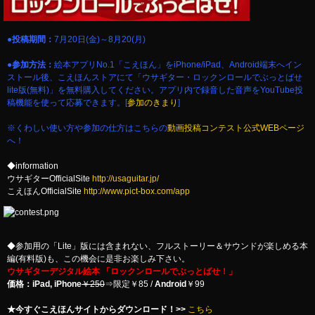
●投稿期間：
7月20日(金)～8月20(月)
●参加方法：
絵本アプリNo.1「こえほん」をiPhone/iPad、Android端末へイン
ストール後、こえほんストアにて「ウサギター・ロックンロールでぶっとばせ
lite版(無料)」を無料購入してください。アプリ内で録音した音声をYouTube投
稿機能を使って応募できます。[
参加のきまり
]
※くわしい使い方や参加の仕方はこちらの
動画投稿コンテスト公式WEBページ
へ！
◆information
ウサギターOfficialSite
http://usaguitar.jp/
こえほんOfficialSite
http://www.pict-box.com/app
◆参加用の「Lite」版には含まれない、フルストーリー＆サウンドが楽しめる本
編(有料版)も、この機会に是非お楽しみ下さい。
ウサギターデジタル絵本 「ロックンロールでぶっとばせ！」
価格：iPad, iPhone
￥250
⇒限定￥85 /
Android
￥99
★今すぐこえほんサイトからダウンロード！>>
こちら