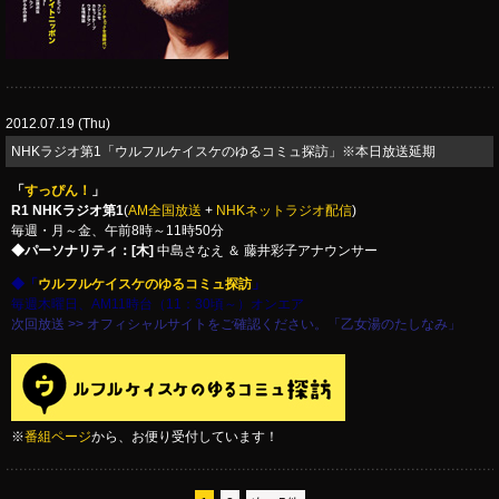
2012.07.19 (Thu)
NHKラジオ第1「ウルフルケイスケのゆるコミュ探訪」※本日放送延期
「
すっぴん！
」
R1 NHKラジオ第1
(
AM全国放送
+
NHKネットラジオ配信
)
毎週・月～金、午前8時～11時50分
◆パーソナリティ：[木]
中島さなえ ＆ 藤井彩子アナウンサー
◆「
ウルフルケイスケのゆるコミュ探訪
」
毎週木曜日、AM11時台（11：30頃～）オンエア
次回放送 >> オフィシャルサイトをご確認ください。「乙女湯のたしなみ」
※
番組ページ
から、お便り受付しています！