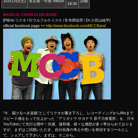
10月13日(土)
名古屋・今池
Tokuzo
詳細
18:30
MAGICAL CHAIN CLUB BAND
[Pf&Vo:リクオ / G:ウルフルケイスケ / B:寺岡信芳 / Dr:小宮山純平]
official facebook page >>
http://www.facebook.com/MCCBand
“今、届けるべき楽曲”としてリクオが書き下ろし、レコーディングからMixまで
スピード感をもって仕上がった「アリガトウ サヨナラ 原子力発電所」を、只今
YouTubeにて先行公開中！共感、違和感、様々な感想が多々寄せられておりま
すが、まずはご試聴いただき、自分自身の考えや想いを発信するツールとし
て、シェアして下さい。まずは、そこから。