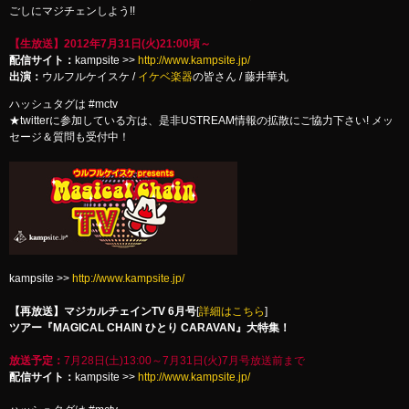
ごしにマジチェンしよう!!
【生放送】2012年7月31日(火)21:00頃～
配信サイト：
kampsite >>
http://www.kampsite.jp/
出演：
ウルフルケイスケ /
イケベ楽器
の皆さん / 藤井華丸
ハッシュタグは #mctv
★twitterに参加している方は、是非USTREAM情報の拡散にご協力下さい! メッ
セージ＆質問も受付中！
kampsite >>
http://www.kampsite.jp/
【再放送】
マジカルチェインTV 6月号
[
詳細はこちら
]
ツアー『MAGICAL CHAIN ひとり CARAVAN』大特集！
放送予定：
7月28日(土)13:00～7月31日(火)7月号放送前まで
配信サイト：
kampsite >>
http://www.kampsite.jp/