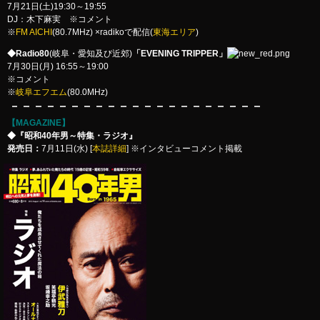
7月21日(土)19:30～19:55
DJ：木下麻実 ※コメント
※
FM AICHI
(80.7MHz) ×radikoで配信(
東海エリア
)
◆Radio80
(岐阜・愛知及び近郊)
「EVENING TRIPPER」
7月30日(月) 16:55～19:00
※コメント
※
岐阜エフエム
(80.0MHz)
【MAGAZINE】
◆『昭和40年男～特集・ラジオ』
発売日：
7月11日(水) [
本誌詳細
] ※インタビューコメント掲載