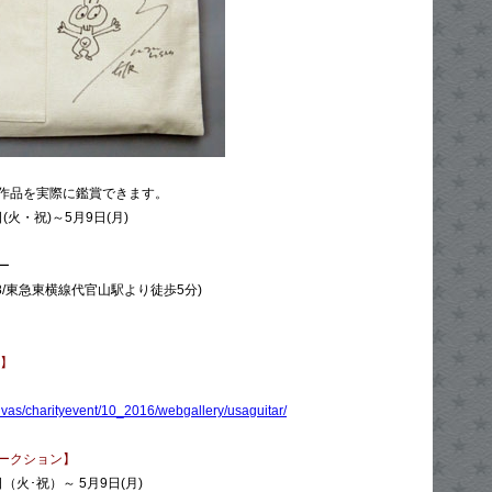
作品を実際に鑑賞できます。
(火・祝)～5月9日(月)
ー
8/東急東横線代官山駅より徒歩5分)
ジ】
canvas/charityevent/10_2016/webgallery/usaguitar/
ークション】
（火･祝）～ 5月9日(月)