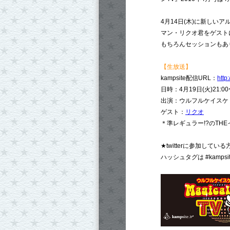
4月14日(木)に新しい
マン・リクオ君をゲスト
もちろんセッションもあ
【生放送】
kampsite配信URL：
http
日時：4月19日(火)21:0
出演：ウルフルケイスケ 
ゲスト：
リクオ
＊準レギュラー!?のTH
★twitterに参加して
ハッシュタグは #kampsite