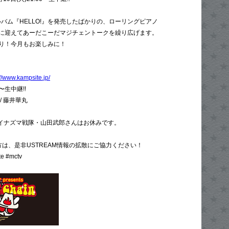
アルバム『HELLO!』を発売したばかりの、ローリングピアノ
に迎えてあーだこーだマジチェントークを繰り広げます。
り！今月もお楽しみに！
://www.kampsite.jp/
0〜生中継!!
/ 藤井華丸
Eイナズマ戦隊・山田武郎さんはお休みです。
いる方は、是非USTREAM情報の拡散にご協力ください！
 #mctv