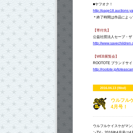
■ヤフオク！
http://page18.auctions.
＊終了時間は作品によっ
【寄付先】
公益社団法人セーブ・ザ
http://www.savechildren.o
【WEB展覧会】
ROOTOTE ブランドサイト
http://rootote.jp/toteas
2016.04.13 (Wed)
ウルフルケ
4月号！
ウルフルケイスケがマン
ンTV』2016年4月号は4月