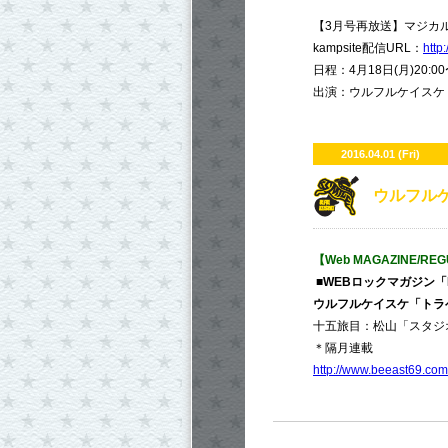
【3月号再放送】マジカル
kampsite配信URL：
http
日程：4月18日(月)20:00
出演：ウルフルケイスケ /
2016.04.01 (Fri)
ウルフルケ
【Web MAGAZINE/RE
■WEBロックマガジン「
ウルフルケイスケ「トラ
十五旅目：松山「スタジオ
＊隔月連載
http://www.beeast69.co