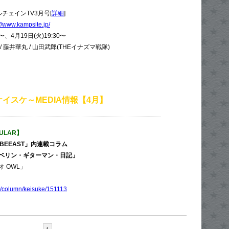
チェインTV3月号[
詳細
]
://www.kampsite.jp/
〜、4月19日(火)19:30〜
 藤井華丸 / 山田武郎(THEイナズマ戦隊)
イスケ～MEDIA情報【4月】
GULAR】
BEEAST」内連載コラム
ベリン・ギターマン・日記」
 OWL」
m/column/keisuke/151113