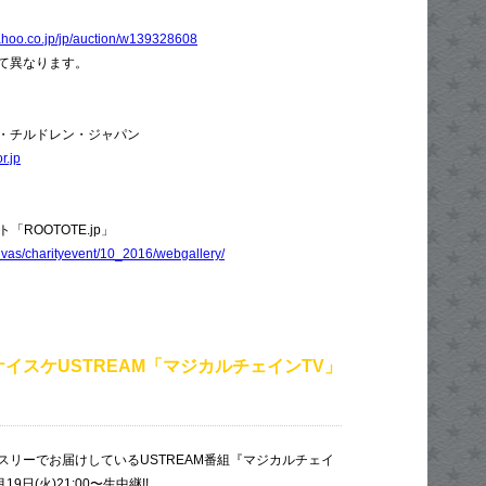
yahoo.co.jp/jp/auction/w139328608
て異なります。
・チルドレン・ジャパン
r.jp
「ROOTOTE.jp」
canvas/charityevent/10_2016/webgallery/
イスケUSTREAM「マジカルチェインTV」
スリーでお届けしているUSTREAM番組『マジカルチェイ
19日(火)21:00〜生中継!!