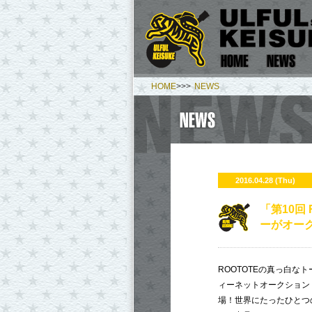
HOME
>>>
NEWS
2016.04.28 (Thu)
「第10回
ーがオー
ROOTOTEの真っ白
ィーネットオークション『ROO
場！世界にたったひとつ