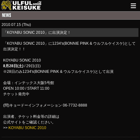
HOME
2010.07.15 (Thu)
NEWS
「KOYABU SONIC 2010」に出演決定！
LIVE INFO
「KOYABU SONIC 2010」に1234's(BONNIE PINK & ウルフルケイスケ)として
出演決定！！
GUITAR WORKS
KOYABU SONIC 2010
8月28日(土)
/ 29日(日)
ITEM
※28日のみ1234's(BONNIE PINK & ウルフルケイスケ)として出演
MAIL
会場：インテックス大阪5号館
OPEN 10:00 / START 11:00
チケット発売中
(問)キョードーインフォメーション 06-7732-8888
出演者、チケット料金等の詳細は
公式サイトをご確認ください。
>>
KOYABU SONIC 2010