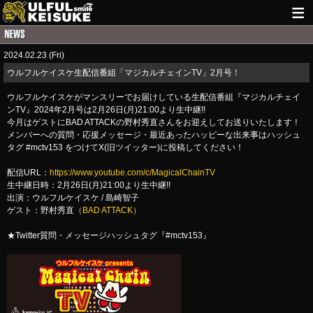
HOME
2024.02.23 (Fri)
NEWS
ウルフルケイスケ生配信番組「マジカルチェインTV」2月号！
LIVE INFO
ウルフルケイスケがマンスリーでお届けしている生配信番組『マジカルチェイ
ンTV』2024年2月号は2月26日(月)21:00より生中継!!
GUITAR WORKS
今月はゲストにBAD ATTACKの野村秀直さんをお迎えしてお送りいたします！
メンバーへの質問・応援メッセージ・最近あったハッピーな出来事はハッシュ
タグ #mctv153 をつけてX(旧ツイッター)に投稿してください！
ITEM
配信URL：
https://www.youtube.com/c/MagicalChainTV
MAIL
生中継日時：2月26日(月)21:00より生中継!!
出演：ウルフルケイスケ / 島崎智子
ゲスト：野村秀直
（BAD ATTACK）
★Twitter質問・メッセージハッシュタグ『#mctv153』