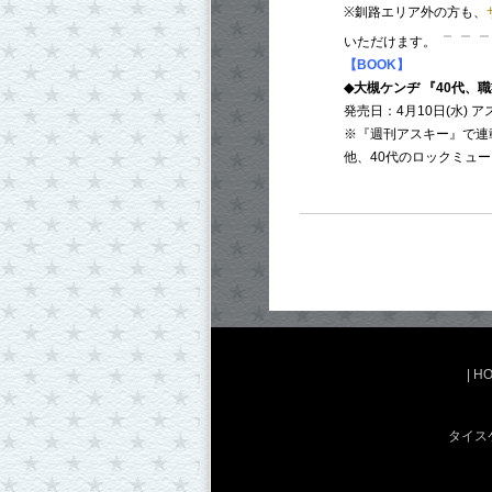
※釧路エリア外の方も、
いただけます。
【BOOK】
◆大槻ケンヂ 『40代、
発売日：4月10日(水) 
※『週刊アスキー』で連
他、40代のロックミュ
|
H
タイス