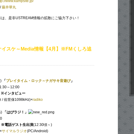
tp://www.kampsite.jp/
/
藤井華丸
いる方は、是非USTREAM情報の拡散にご協力下さい！
イスケ～Media情報【4月】※FMくしろ追
)
「
プレイタイム・ロック～ナガサキ音遊び
」
:30～12:00
※インタビュー
 / 佐世保1098kHz)×
radiko
)
「はぴラジ！」
0
※電話ゲスト生出演
(12:30頃～)
×
サイマルラジオ
(PC/Android)