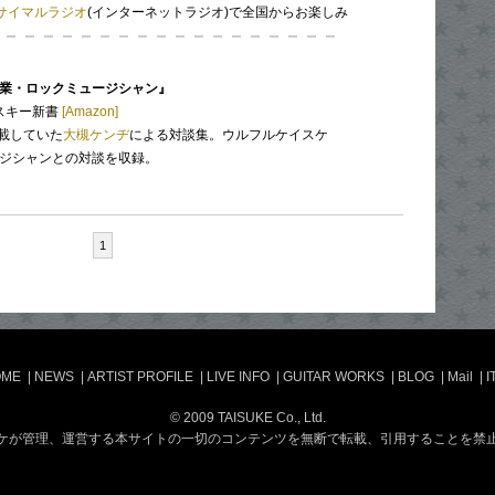
サイマルラジオ
(インターネットラジオ)で全国からお楽しみ
職業・ロックミュージシャン』
アスキー新書
[Amazon]
載していた
大槻ケンヂ
による対談集。ウルフルケイスケ
ージシャンとの対談を収録。
1
OME
|
NEWS
|
ARTIST PROFILE
|
LIVE INFO
|
GUITAR WORKS
|
BLOG
|
Mail
|
I
© 2009 TAISUKE Co., Ltd.
ケが管理、運営する本サイトの一切のコンテンツを無断で転載、引用することを禁