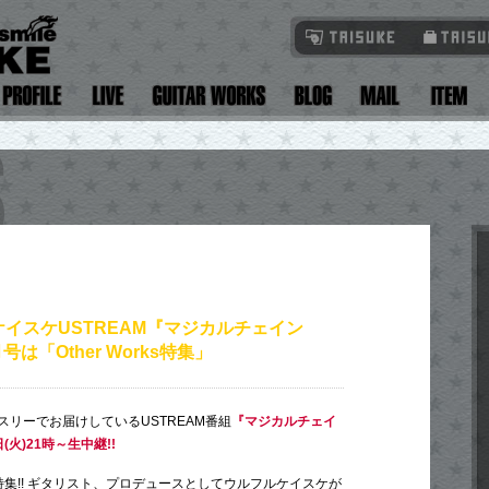
イスケUSTREAM『マジカルチェイン
号は「Other Works特集」
リーでお届けしているUSTREAM番組
『マジカルチェイ
(火)21時～生中継!!
ks」特集!! ギタリスト、プロデュースとしてウルフルケイスケが