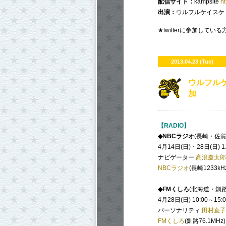
配信サイト：
kampsite
ht
出演：
ウルフルケイスケ 
★twitterに参加して
2013.04.23 (Tue)
ウルフルケ
加
【RADIO】
◆NBCラジオ
(長崎・佐賀
4月14日(日)・28日(日) 11
ナビゲーター:
高浪慶太郎
NBCラジオ
(長崎1233kHz
◆FMくしろ
(北海道・釧路
4月28日(日) 10:00～15:0
パーソナリティ:
田村直子
FMくしろ
(釧路76.1MHz)