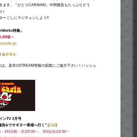
きます。「ひとりCARAVAN」中間報告もたっぷりどう
り♪
ターごしにマジチェンしよう!!
rWorks特集」
1:00頃～
ampsite.jp/
/
藤井華丸
いる方は、是非USTREAM情報の拡散にご協力下さい！ハッシュ
ンTV 3月号
中間報告&ウサギター香港へ行く"
[
詳細
]
)・29日(祝・月)20:00～、30日(火)19:30～