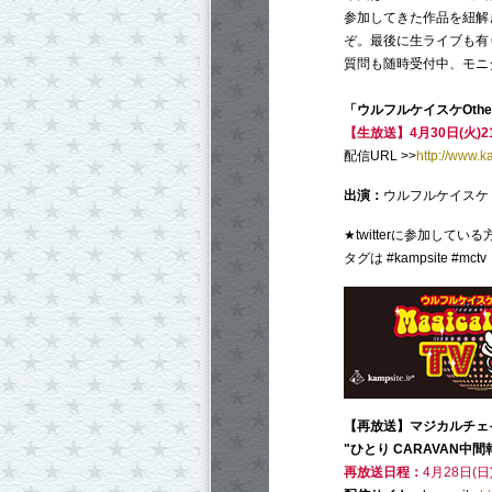
参加してきた作品を紐解
ぞ。最後に生ライブも有
質問も随時受付中、モニ
「ウルフルケイスケOthe
【生放送】4月30日(火)2
配信URL >>
http://www.k
出演：
ウルフルケイスケ 
★twitterに参加して
タグは #kampsite #mctv
【再放送】
マジカルチェイ
"ひとり CARAVAN
再放送日程：
4月28日(日