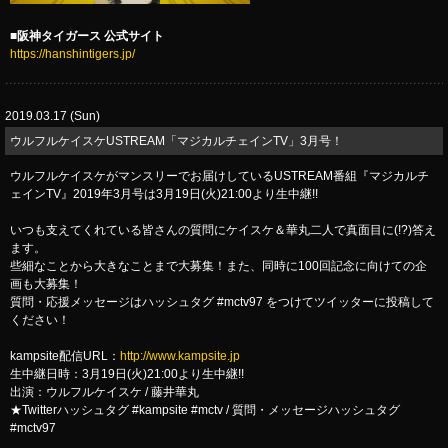
■阪神タイガース 公式サイト
https://hanshintigers.jp/
2019.03.17 (Sun)
ウルフルケイスケUSTREAM「マジカルチェインTV」3月号！
ウルフルケイスケがマンスリーでお届けしているUSTREAM番組『マジカルチ
ェインTV』2019年3月号は3月19日(火)21:00より生中継!!
いつも支えてくれている皆さんの質問にケイスケ＆華丸二人で真面目に(!?)答え
ます。
些細なことから大きなことまで大募集！また、同時に100回記念に向けての企
画も大募集！
質問・応援メッセージはハッシュタグ #mctv97 をつけてツイッターに投稿して
ください！
kampsite配信URL：
http://www.kampsite.jp
生中継日時：3月19日(火)21:00より生中継!!
出演：ウルフルケイスケ / 藤井華丸
★Twitterハッシュタグ #kampsite #mctv / 質問・メッセージハッシュタグ
#mctv97