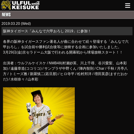
HOME
2019.03.20 (Wed)
NEWS
​阪神タイガース「みんなで六甲おろし 2019」に参加！
LIVE INFO
各界の阪神タイガースファン著名人が曲に合わせて続々登場する「みんなで六
甲おろし」を試合前や勝利試合後等に放映する企画に参加いたしました。
GUITAR WORKS
3月29日(金)京セラドーム大阪で行われる開幕戦から球場放映スタート！！
出演者：ウルフルケイスケ / NMB48(村瀬紗英、川上千尋、谷川愛梨、山本彩
ITEM
加) / 遠藤章造(ココリコ) / サンプラザ中野くん / 陣内智則 / Char / 千秋 / 月亭八
方 / トミーズ雅 / 新羅慎二(若旦那) / ヒロ寺平 / 松村邦洋 / 増田英彦(ますだおか
MAIL
だ) / 水樹奈々 / 山本彩