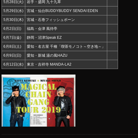
5月28日(火)
岩手・盛岡 九十九草
詳細
5月29日(水)
宮城・仙台BUDDYBUDDY SENDAI EDEN
詳細
5月30日(木)
宮城・石巻フィッシュボーン
詳細
6月2日(日)
福島・会津 風待亭
詳細
6月7日(金)
静岡・沼津Speak EZ
詳細
6月8日(土)
愛知・名古屋 千種「喫茶モノコト～空き地～」
詳細
6月9日(日)
愛知・新城 湯の風HAZU
詳細
6月12日(水)
東京・吉祥寺 MANDA-LA2
詳細