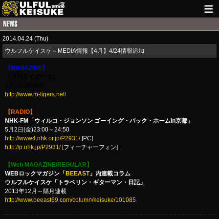
HOME
2014.04.24 (Thu)
NEWS
ウルフルケイスケ～MEDIA情報【4月】4/24情報追加
LIVE INFO
【MAGAZINE】
「月刊タイガース」
GUITAR WORKS
5月1日(木)発売
http://www.m-tigers.net/
ITEM
【RADIO】
NHK-FM「ウィルコ・ジョンソン ゴーイング・バック・ホームin京都」
MAIL
5月2日(金)23:00～24:50
http://www4.nhk.or.jp/P2931/
[PC]
http://p.nhk.jp/P2931/
[フィーチャーフォン]
【Web MAGAZINE/REGULAR】
WEBロックマガジン「
BEEAST
」内連載コラム
ウルフルケイスケ「トラベリン・ギターマン・日記」
2013年12月～隔月連載
http://www.beeast69.com/column/keisuke/101085