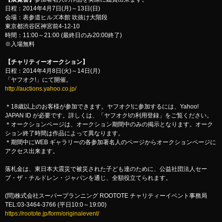
日程：2014年4月7日(月)～13日(日)
会場：表参道ヒルズ本館 吹抜け大階段
東京都渋谷区神宮前4-12-10
時間：11:00～21:00 (最終日のみ20:00終了)
※入場無料
【チャリティーオークション】
日程：2014年4月8日(火)～14日(月)
「ヤフオク!」にて開催。
http://auctions.yahoo.co.jp/
＊18歳以上のお客様が参加できます。ヤフオク!に参加するには、Yahoo!
JAPAN ID が必要です。詳しくは、「ヤフオク!の利用登録」をご覧ください。
＊オークションページは、オークション期間中のみの掲示となります。オーク
ション終了時間は作品によって異なります。
＊期間中にWEB ギャラリーの各参加著名人のページからオークションページに
アクセス出来ます。
落札金は、東日本大震災で被災された子ども達のために、公益社団法人セー
ブ・ザ・チルドレン・ジャパンを通じ、全額役立てられます。
(問)株式会社スーパープランニング ROOTOTE チャリティーイベント事務局
TEL:03-3464-3766 (平日10:0～19:00)
https://rootote.jp/form/originalevent/