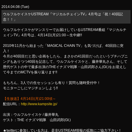
2014.04.08 (Tue)
ウルフルケイスケUSTREAM『マジカルチェインTV』4月号は「祝！40回記
念！！」
ウルフルケイスケがマンスリーでお届けしているUSTREAM番組『マジカルチ
ェインTV』4月号は、4月14日(月)21:00～生中継!!
2010年11月から始まった「MAGICAL CHAIN TV」も気づけば、40回目に突
入！
今月が40回目だと思い企画をしたら、まさかの41回目だったというプチハプニ
ングもありつつ40回を記念して、ウルフルケイスケと、藤井華丸さん、そして
歴代ゲストの中で最多出演のTHEイナズマ戦隊・山田武郎さん(Gt.)をお迎えし
て今までのMCTVを振り返ります!!
もちろん、3人での生セッションも有り！質問も随時受付中！
モニターごしにマジチェンしよう!!
【生放送】4月14日(月)21:00頃～
配信URL：
http://www.kampsite.jp/
出演：ウルフルケイスケ / 藤井華丸
ゲスト：THE イナズマ戦隊 山田武郎(Gt.)
★twitterに参加している方は、是非USTREAM情報の拡散にご協力下さい！