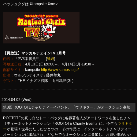
ハッシュタグは #kampsite #mctv
【再放送】マジカルチェインTV 3月号
内容：
「PV3本勝負!!!」 [
詳細
]
再放送日程：
4月13日(日)20:00～、4月14日(月)19:30～
配信サイト：
kampsite
http://www.kampsite.jp/
出演：
ウルフルケイスケ / 藤井華丸
ゲスト：
THE イナズマ戦隊 山田武郎(Gt.)
2014.04.02 (Wed)
第8回 ROOTOTEチャリティーイベント、「ウサギター」がオークション参加
ROOTOTEの真っ白なトートバッグに各界著名人がアートワークを施したチャ
リティーネットオークション『ROOTOTE Charity Event』に、今年も
ウサギタ
ー
が登場！世界にたったひとつの、その作品は、インターネットチャリティー
オークションに出品され、どなたでもオークションに参加し、お買い求めいた