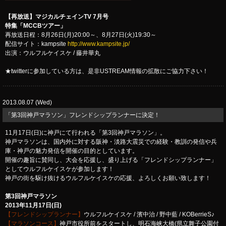
【再放送】マジカルチェインTV 7月号
特集「MCCBツアー」
再放送日程：8月26日(月)20:00～、8月27日(火)19:30～
配信サイト：kampsite
http://www.kampsite.jp/
出演：ウルフルケイスケ / 藤井華丸
★twitterに参加している方は、是非USTREAM情報の拡散にご協力下さい！
2013.08.07 (Wed)
「第3回神戸マラソン」フレンドシップランナーに決定！
11月17日(日)に神戸にて行われる「第3回神戸マラソン」。
神戸マラソンは、国内外に対する阪神・淡路大震災での経験・教訓の発信や兵
庫・神戸の魅力発信を開催の目的としています。
開催の趣旨に賛同し、大会を応援し、盛り上げる「フレンドシップランナー」
としてウルフルケイスケが参加します！
神戸の街を駆け抜けるウルフルケイスケの応援、よろしくお願い致します！
第3回神戸マラソン
2013年11月17日(日)
【フレンドシップランナー】
ウルフルケイスケ / 濱中治 / 野中藍 / KOBerrieS♪
【マラソンコース】
神戸市役所前をスタートし、明石海峡大橋(県立舞子公園付