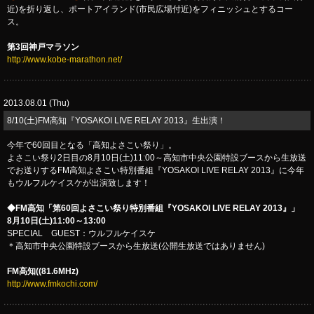
近)を折り返し、ポートアイランド(市民広場付近)をフィニッシュとするコー
ス。
第3回神戸マラソン
http://www.kobe-marathon.net/
2013.08.01 (Thu)
8/10(土)FM高知『YOSAKOI LIVE RELAY 2013』生出演！
今年で60回目となる「高知よさこい祭り」。
よさこい祭り2日目の8月10日(土)11:00～高知市中央公園特設ブースから生放送
でお送りするFM高知よさこい特別番組『YOSAKOI LIVE RELAY 2013』に今年
もウルフルケイスケが出演致します！
◆FM高知「第60回よさこい祭り特別番組『YOSAKOI LIVE RELAY 2013』」
8月10日(土)11:00～13:00
SPECIAL GUEST：ウルフルケイスケ
＊高知市中央公園特設ブースから生放送(公開生放送ではありません)
FM高知((81.6MHz)
http://www.fmkochi.com/