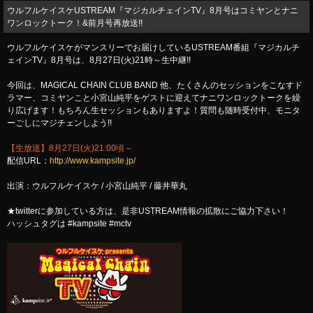
ウルフルケイスケUSTREAM『マジカルチェインTV』8月号はコミヤンとナニ
ワンロックトーク！&前月号再放送!!
ウルフルケイスケがマンスリーでお届けしているUSTREAM番組『マジカルチ
ェインTV』8月号は、8月27日(火)21時～生中継!!
今回は、MAGICAL CHAIN CLUB BAND 他、たくさんのセッションをこなすド
ラマー、コミヤンこと小宮山純平をゲストに迎えてナニワンロックトークを繰
り広げます！もちろん生セッションもありますよ！質問も随時受付中、モニタ
ーごしにマジチェンしよう!!
【生放送】8月27日(火)21:00頃～
配信URL：
http://www.kampsite.jp/
出演：ウルフルケイスケ / 小宮山純平 / 藤井華丸
★twitterに参加している方は、是非USTREAM情報の拡散にご協力下さい！
ハッシュタグは #kampsite #mctv