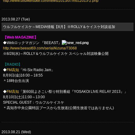
http://www.ulfulkeisuke.com/news/2013/07/mcc2013-2.php
2013.08.27 (Tue)
ウルフルケイスケ～MEDIA情報【8月】※ROLLY＆ケイスケ対談追加
【Web MAGAZINE】
◆Webロックマガジン 『BEEAST』
http://www.beeast69.com/serial/kizuna/73068
※8/28(水)～ROLLY＆ウルフルケイスケ スペシャル対談映像公開
【RADIO】
◆
FM高知
「Hi-Six Radio Jam」
8月9日(金)16:00～18:55
＊18時台生出演
◆
FM高知
「第60回よさこい祭り特別番組『YOSAKOI LIVE RELAY 2013』」
8月10日(土)11:00～13:00
SPECIAL GUEST：ウルフルケイスケ
＊高知市中央公園特設ブースから生放送(公開生放送ではありません)
2013.08.21 (Wed)