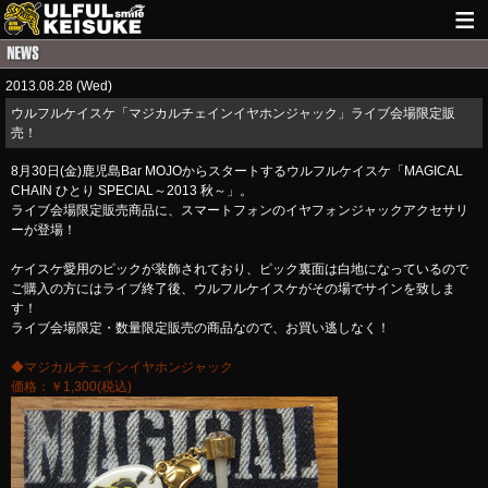
HOME
2013.08.28 (Wed)
NEWS
ウルフルケイスケ「マジカルチェインイヤホンジャック」ライブ会場限定販
売！
LIVE INFO
8月30日(金)鹿児島Bar MOJOからスタートするウルフルケイスケ「MAGICAL
GUITAR WORKS
CHAIN ひとり SPECIAL～2013 秋～」。
ライブ会場限定販売商品に、スマートフォンのイヤフォンジャックアクセサリ
ーが登場！
ITEM
ケイスケ愛用のピックが装飾されており、ピック裏面は白地になっているので
MAIL
ご購入の方にはライブ終了後、ウルフルケイスケがその場でサインを致しま
す！
ライブ会場限定・数量限定販売の商品なので、お買い逃しなく！
◆マジカルチェインイヤホンジャック
価格：￥1,300(税込)