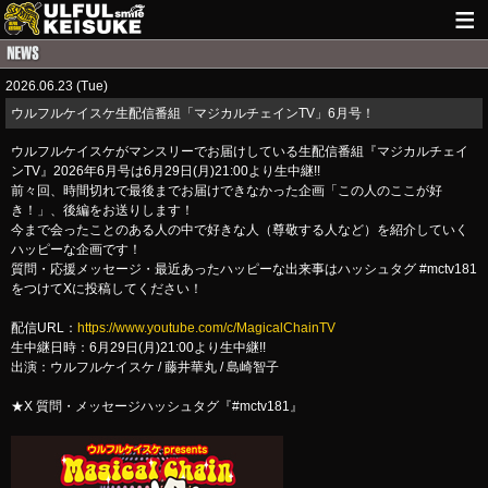
HOME
2026.06.23 (Tue)
NEWS
ウルフルケイスケ生配信番組「マジカルチェインTV」6月号！
LIVE INFO
ウルフルケイスケがマンスリーでお届けしている生配信番組『マジカルチェイ
ンTV』2026年6月号は6月29日(月)21:00より生中継!!
GUITAR WORKS
前々回、時間切れで最後までお届けできなかった企画「この人のここが好
き！」、後編をお送りします！
今まで会ったことのある人の中で好きな人（尊敬する人など）を紹介していく
ITEM
ハッピーな企画です！
質問・応援メッセージ・最近あったハッピーな出来事はハッシュタグ #mctv181
MAIL
をつけてXに投稿してください！
配信URL：
https://www.youtube.com/c/MagicalChainTV
生中継日時：6月29日(月)21:00より生中継!!
出演：ウルフルケイスケ / 藤井華丸 / 島崎智子
★X 質問・メッセージハッシュタグ『#mctv181』