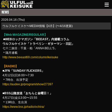
HOME
2026.04.16 (Thu)
NEWS
​ウルフルケイスケ〜MEDIA情報【4月】(〜4/16更新)
LIVE INFO
【Web MAGAZINE/REGULAR】
■WEBロックマガジン「BEEAST」内連載コラム
GUITAR WORKS
ウルフルケイスケ「トラベリン・ギターマン・日記」
七十二旅目：千葉・柏「ANNA BELL’S」
＊隔月連載
ITEM
http://www.beeast69.com/column/keisuke
MAIL
【RADIO】
■JFN「SUNDAY FLICKERS」
4月12日(日)6:00〜7:30
＊7時台、出演予定
https://audee.jp/program/show/27397
■BSS山陰放送「おちらと金曜日！」
4月17日(金)13:00〜15:55
＊13時台、生出演
https://www.bss.jp/radio/ochira/