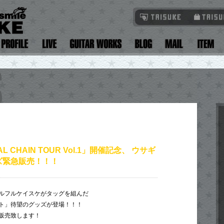
AL CHAIN TOUR Vol.1」開催記念、 ウサギ
ズ緊急販売！！！
ルフルケイスケがタッグを組んだ
ト」待望のグッズが登場！！！
販売致します！