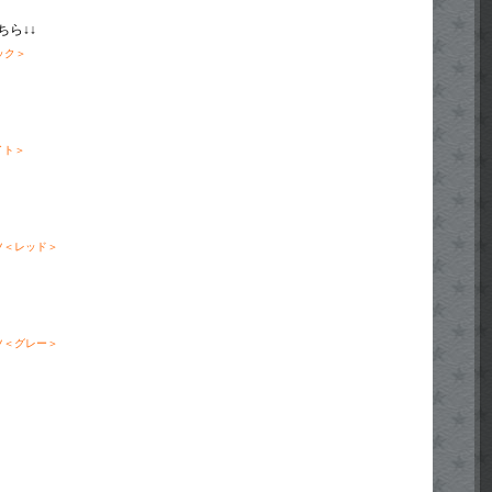
ちら↓↓
ック＞
イト＞
ツ＜レッド＞
ツ＜グレー＞