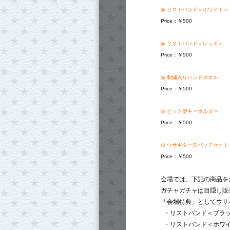
◎ リストバンド＜ホワイト＞
Price：￥500
◎ リストバンド＜レッド＞
Price：￥500
◎ 刺繍入りハンドタオル
Price：￥500
◎ ピック型キーホルダー
Price：￥500
◎ ウサギター缶バッチセット
Price：￥500
会場では、下記の商品を
ガチャガチャは目隠し販
「会場特典」としてウサ
・リストバンド＜ブラ
・リストバンド＜ホワ