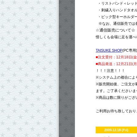
・リストバンド＜レッ
・刺繍入りハンドタオ
・ピック型キーホルダ
※なお、通信販売では
☆通信販売について☆
惜しくも会場に足を運べ
TAISUKE SHOP
(PC専用
■注文受付：12月18日(
■商品発送：12月21日(
！！！注意！！！
※システム上の都合によ
※販売開始後、ご注文が
ます。ご了承くださいま
※商品は数に限りがござ
ご利用お待ち致しており
2009.12.18 (Fri)