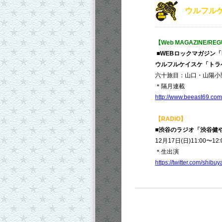
​ウルフルケ
【Web MAGAZINE/RE
■WEBロックマガジン「
ウルフルケイスケ「トラ
六十旅目：山口・山陽小野田 「
＊隔月連載
http://www.beeast69.com
【RADIO】
■渋谷のラジオ「渋谷健
12月17日(日)11:00〜12:
＊生出演
https://twitter.com/shib