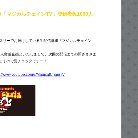
「マジカルチェインTV」登録者数1000人
！
スリーでお届けしている生配信番組『マジカルチェイン
00人突破企画といたしまして、次回の配信までの間さまざま
ますので要チェックですー！
s://www.youtube.com/c/MagicalChainTV