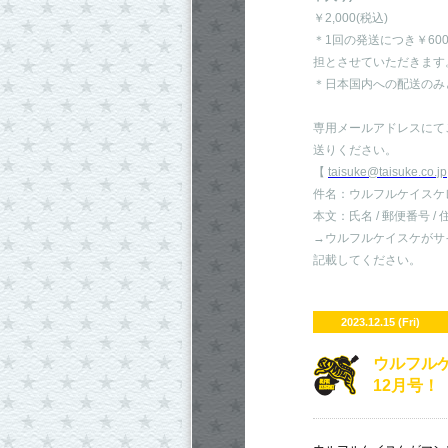
￥2,000(税込)
＊1回の発送につき￥60
担とさせていただきます
＊日本国内への配送のみ
専用メールアドレスにて
送りください。
【
taisuke@taisuke.co.jp
件名：ウルフルケイスケ
本文：氏名 / 郵便番号 / 
→ウルフルケイスケがサ
記載してください。
2023.12.15 (Fri)
ウルフル
12月号！