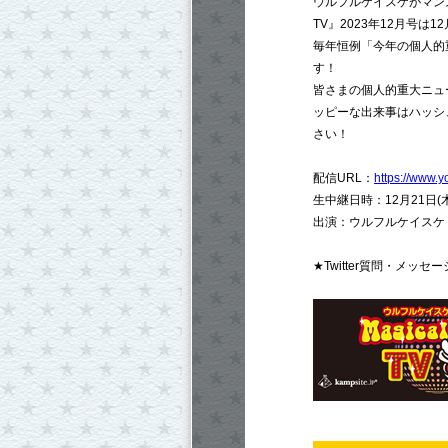
ウルフルケイスケがマン
TV』2023年12月号は12月
毎年恒例「今年の個人的
す！
皆さまの個人的重大ニュ
ッピーな出来事はハッシュタ
さい！
配信URL：
https://www.
生中継日時：12月21日(木)
出演：ウルフルケイスケ / 
★Twitter質問・メッセ