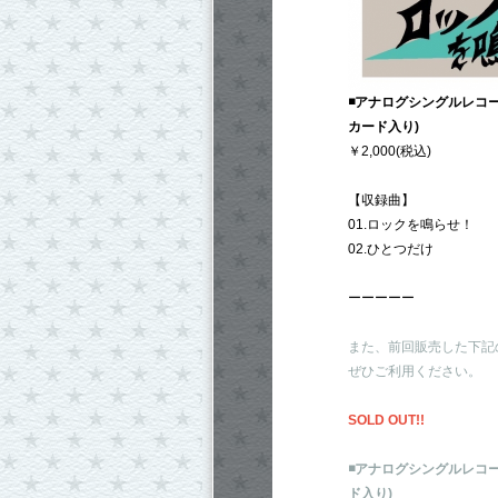
◾️アナログシングルレコ
カード入り)
￥2,000(税込)
【収録曲】
01.ロックを鳴らせ！
02.ひとつだけ
ーーーーー
また、前回販売した下記
ぜひご利用ください。
SOLD OUT!!
◾️アナログシングルレコード
ド入り)