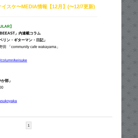
イスケ〜MEDIA情報【12月】(〜12/7更新)
GULAR】
BEEAST」内連載コラム
ベリン・ギターマン・日記」
community cafe wakayama」
/column/keisuke
やか部」
00
uyasukoyaka
1