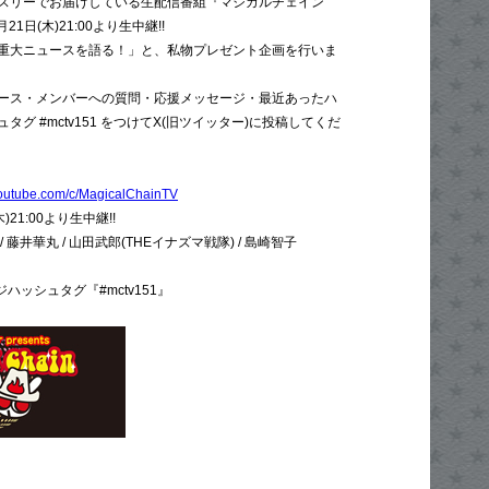
スリーでお届けしている生配信番組『マジカルチェイン
21日(木)21:00より生中継!!
重大ニュースを語る！」と、私物プレゼント企画を行いま
ース・メンバーへの質問・応援メッセージ・最近あったハ
グ #mctv151 をつけてX(旧ツイッター)に投稿してくだ
youtube.com/c/MagicalChainTV
21:00より生中継!!
藤井華丸 / 山田武郎(THEイナズマ戦隊) / 島崎智子
ージハッシュタグ『#mctv151』