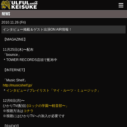
HOME
2010.11.26 (Fri)
NEWS
インタビュー掲載＆ゲスト出演ON AIR情報！
LIVE INFO
【MAGAZINE】
GUITAR WORKS
11月25日(木)〜配布
「bounce」
＊TOWER RECORDS店頭で配布中
ITEM
【INTERNET】
MAIL
「Music Shelf」
http://musicshelf.jp/
＊
インタビュー
/
プレイリスト「マイ・ルーツ・ミュージック」
12月6日(月)〜
ひかりTV(配信)
[ロックの学園〜軽音部〜」
※視聴方法は
コチラ
※視聴にはひかりTVへの加入が必要です
【RADIO】