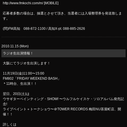
http://www.fmkochi.com/m/ [MOBILE]
応募者多数の場合は、抽選とさせて頂き、当選者には入場整理券を発送致しま
す。
(問)FM高知 088-872-1100 / 高知X-pt. 088-885-2626
2010.11.15 (Mon)
ラジオ生出演情報！
大阪にてラジオ生出演します！
11月19日(金)11:00〜15:00
FM802「FRIDAY WEEKEND BASH」
＊11時台、生出演！！
翌日、20日(土)は
ウサギターペインティング・SHOW! 〜ウルフルケイスケ・ソロアルバム発売記
念!
ライブペイント＋トークショウ〜＠TOWER RECORDS 梅田NU茶屋町店、開
催！！
詳しくは