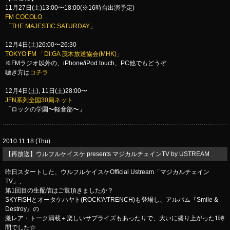
11月27日(土)13:00〜18:00(※16時台出演予定)
FM COCOLO
「THE MAJESTIC SATURDAY」
12月4日(土)26:00〜26:30
TOKYO FM 「DI:GA 茂木放送協会(MHK)」
※FMラジオ以外の、iPhone/iPod touch、PC他でもどうぞ
聴き方は
コチラ
12月4日(土), 11日(土)28:00〜
JFN系列全国30局ネット
「ロックの学園〜軽音部〜」
2010.11.18 (Thu)
【再放送】ウルフルケイスケ presents マジカルチェインTV by USTREAM
昨日スタートした、ウルフルケイスケOfficial Ustream「マジカルチェイン
TV」、
第1回目の生配信はご覧頂きましたか？
SKYFISHとオータケハヤト(ROCK'A'TRENCH)も登場し、アルバム『Smile &
Destroy』の
激レア・トーク満載＋楽しいサプライズもあったりで、大いに盛り上がった1時
間でした☆