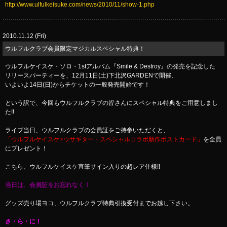
http://www.ulfulkeisuke.com/news/2010/11/show-1.php
2010.11.12 (Fri)
ウルフルクラブ会員限定マジカルスペシャル特典！
ウルフルケイスケ・ソロ・1stアルバム『Smile & Destroy』の発売を記念した
リリースパーティーを、12月11日(土)下北沢GARDENで開催、
いよいよ14日(日)からチケットの一般発売開始です！
という訳で、今回もウルフルクラブの皆さんにスペシャル特典をご用意しまし
た!!
ライブ当日、ウルフルクラブの会員証をご持参いただくと、
「ウルフルケイスケ×ウサギター・スペシャルコラボ新作ポストカード」
を全員
にプレゼント！
こちら、ウルフルケイスケ直筆サイン入りの超レア仕様!!
当日は、会員証をお忘れなく！
グッズ売り場ヨコ、ウルフルクラブ特典引換受付までお越し下さい。
さ・ら・に！