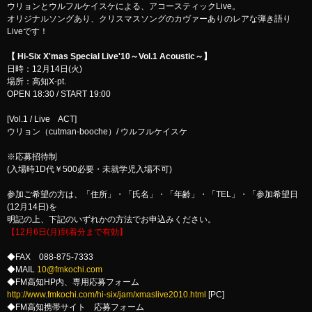
ウリョンとウルフルケイスケによる、アコースティックLive。
オリジナルソングあり、クリスマスソングのカヴァーありのレアな弾き語り
Liveです！
【 Hi-Six X'mas Special Live'10～Vol.1 Acoustic～】
日時：12月14日(火)
場所：高知X-pt.
OPEN 18:30 / START 19:00
[Vol.1 / Live ACT]
ウリョン（cutman-booche）/ ウルフルケイスケ
※応募招待制
(入場時1D代￥500必要・未就学児入場不可)
参加ご希望の方は、「住所」・「氏名」・「年齢」・「TEL」・「参加希望日
(12月14日)を
明記の上、下記のいずれかの方法でお申込みください。
【12月6日(月)到着分まで有効】
◆FAX 088-875-7333
◆MAIL
10@fmkochi.com
◆FM高知HP内、専用応募フォーム
http://www.fmkochi.com/hi-six/jam/xmaslive2010.html
[PC]
◆FM高知携帯サイト 応募フォーム