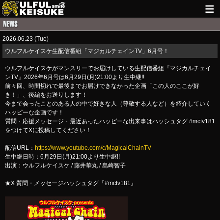
HOME
2026.06.23 (Tue)
NEWS
ウルフルケイスケ生配信番組「マジカルチェインTV」6月号！
LIVE INFO
ウルフルケイスケがマンスリーでお届けしている生配信番組『マジカルチェイ
ンTV』2026年6月号は6月29日(月)21:00より生中継!!
GUITAR WORKS
前々回、時間切れで最後までお届けできなかった企画「この人のここが好
き！」、後編をお送りします！
今まで会ったことのある人の中で好きな人（尊敬する人など）を紹介していく
ITEM
ハッピーな企画です！
質問・応援メッセージ・最近あったハッピーな出来事はハッシュタグ #mctv181
MAIL
をつけてXに投稿してください！
配信URL：
https://www.youtube.com/c/MagicalChainTV
生中継日時：6月29日(月)21:00より生中継!!
出演：ウルフルケイスケ / 藤井華丸 / 島崎智子
★X 質問・メッセージハッシュタグ『#mctv181』