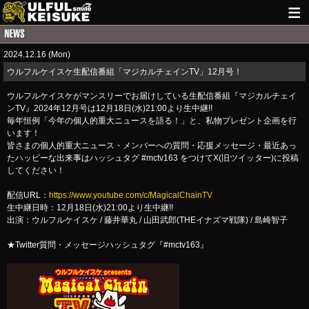
HOME
2024.12.16 (Mon)
NEWS
ウルフルケイスケ生配信番組「マジカルチェインTV」12月号！
LIVE INFO
ウルフルケイスケがマンスリーでお届けしている生配信番組『マジカルチェイ
ンTV』2024年12月号は12月18日(水)21:00より生中継!!
GUITAR WORKS
毎年恒例「今年の個人的重大ニュースを語る！」と、私物プレゼント企画を行
います！
皆さまの個人的重大ニュース・メンバーへの質問・応援メッセージ・最近あっ
ITEM
たハッピーな出来事はハッシュタグ #mctv163 をつけてX(旧ツイッター)に投稿
してください！
MAIL
配信URL：
https://www.youtube.com/c/MagicalChainTV
生中継日時：12月18日(水)21:00より生中継!!
出演：ウルフルケイスケ / 藤井華丸 / 山田武郎(THEイナズマ戦隊) / 島崎智子
★Twitter質問・メッセージハッシュタグ『#mctv163』