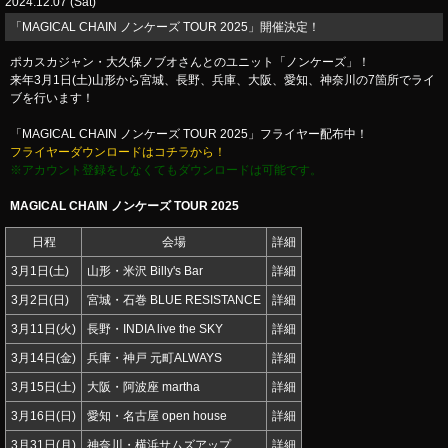
2024.12.07 (Sat)
「MAGICAL CHAIN ノンケーズ TOUR 2025」開催決定！
ポカスカジャン・大久保ノブオさんとのユニット「ノンケーズ」！
来年3月1日(土)山形から宮城、長野、兵庫、大阪、愛知、神奈川の7箇所でライ
ブを行います！
「MAGICAL CHAIN ノンケーズ TOUR 2025」フライヤー配布中！
フライヤーダウンロードはコチラから！
※アカウント登録をしなくてもダウンロードは可能です。
MAGICAL CHAIN ノンケーズ TOUR 2025
日程
会場
詳細
3月1日(土)
山形・米沢 Billy's Bar
詳細
3月2日(日)
宮城・石巻 BLUE RESISTANCE
詳細
3月11日(火)
長野・INDIA live the SKY
詳細
3月14日(金)
兵庫・神戸 元町ALWAYS
詳細
3月15日(土)
大阪・阿波座 martha
詳細
3月16日(日)
愛知・名古屋 open house
詳細
3月31日(月)
神奈川・横浜サムズアップ
詳細