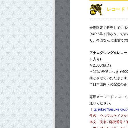
レコード「G
会場限定で販売しているウ
R&R / 早く踊ろう」
り、今回なんと通販での
アナログシングルレコード「
ド入り)
￥2,000(税込)
＊1回の発送につき￥60
担とさせていただきます
＊日本国内への配送のみ
専用メールアドレスにて
送りください。
【
taisuke@taisuke.co.jp
件名：ウルフルケイスケ
本文：氏名 / 郵便番号 / 