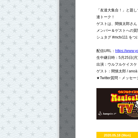
「友達大集合！」と題し
達トーク！
ゲストは、間慎太郎さん / 
メンバー＆ゲストへの質
シュタグ #mctv111
配信URL：
https://www.
生中継日時：5月25日(月)
出演：ウルフルケイスケ / 
ゲスト：間慎太郎 / anoä
★Twitter質問・メッセ
2020.05.18 (Mon)