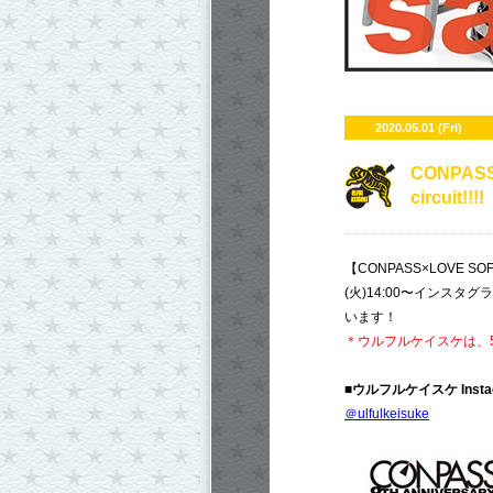
2020.05.01 (Fri)
CONPASS×
circuit!!!!
【CONPASS×LOVE SOFA 
(火)14:00〜インス
います！
＊ウルフルケイスケは、5月
■
ウルフルケイスケ Inst
＠ulfulkeisuke