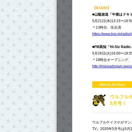
【RADIO】
■山陰放送「午後はドキ
5月21日(木)13:15〜16:5
＊13時台、生出演
https://www.bss.jp/radio/
■FM高知「Hi-Six Radio
5月26日(火)16:00〜18:5
＊18時台オープニング
http://hisixradiojam.sees
2020.05.18 (Mon)
ウルフルケ
5月号！
ウルフルケイスケがマン
TV』2020年5月号は5月2