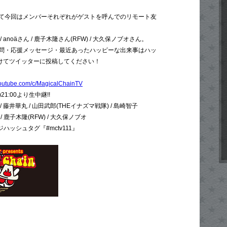
て今回はメンバーそれぞれがゲストを呼んでのリモート友
anoäさん / 鹿子木隆さん(RFW) / 大久保ノブオさん。
問・応援メッセージ・最近あったハッピーな出来事はハッ
 をつけてツイッターに投稿してください！
youtube.com/c/MagicalChainTV
21:00より生中継!!
藤井華丸 / 山田武郎(THEイナズマ戦隊) / 島崎智子
 / 鹿子木隆(RFW) / 大久保ノブオ
ージハッシュタグ『#mctv111』