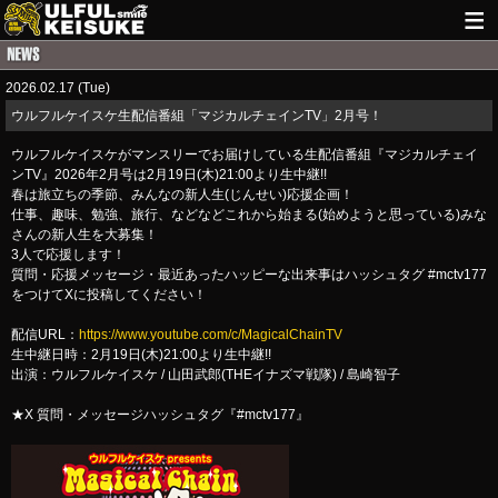
HOME
2026.02.17 (Tue)
NEWS
ウルフルケイスケ生配信番組「マジカルチェインTV」2月号！
LIVE INFO
ウルフルケイスケがマンスリーでお届けしている生配信番組『マジカルチェイ
ンTV』2026年2月号は2月19日(木)21:00より生中継!!
GUITAR WORKS
春は旅立ちの季節、みんなの新人生(じんせい)応援企画！
仕事、趣味、勉強、旅行、などなどこれから始まる(始めようと思っている)みな
さんの新人生を大募集！
ITEM
3人で応援します！
質問・応援メッセージ・最近あったハッピーな出来事はハッシュタグ #mctv177
MAIL
をつけてXに投稿してください！
配信URL：
https://www.youtube.com/c/MagicalChainTV
生中継日時：2月19日(木)21:00より生中継!!
出演：ウルフルケイスケ / 山田武郎(THEイナズマ戦隊) / 島崎智子
★X 質問・メッセージハッシュタグ『#mctv177』