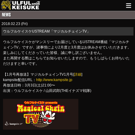
HOME
2018.02.23 (Fri)
NEWS
ウルフルケイスケUSTREAM「マジカルチェインTV」
LIVE INFO
ウルフルケイスケがマンスリーでお届けしているUSTREAM番組「マジカルチ
ェインTV」ですが、諸事情により2月度と3月度はお休みさせていただきます。
GUITAR WORKS
楽しみにしてくださっていた皆様、誠に申し訳ございません。
また再開する際はこちらでお知らせいたしますので、もうしばらくお待ちいた
だけますと幸いです。
ITEM
【1月号再放送】マジカルチェインTV1月号[
詳細
]
MAIL
kampsite配信URL：
http://www.kampsite.jp
再放送日時：3月3日(土)21:00〜
出演：ウルフルケイスケ / 山田武郎(THEイナズマ戦隊)