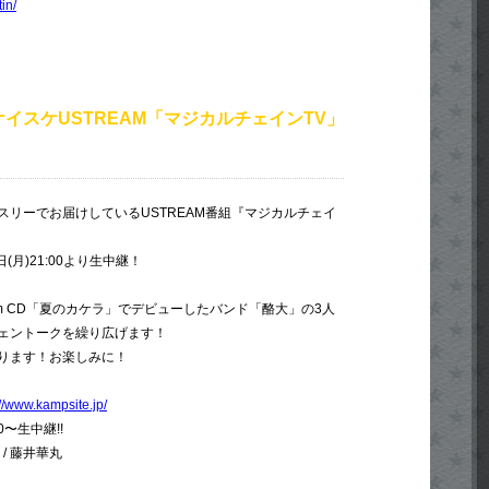
in/
イスケUSTREAM「マジカルチェインTV」
スリーでお届けしているUSTREAM番組『マジカルチェイ
日(月)21:00より生中継！
m CD「夏のカケラ」でデビューしたバンド「酪大」の3人
ェントークを繰り広げます！
ります！お楽しみに！
://www.kampsite.jp/
0〜生中継!!
/ 藤井華丸