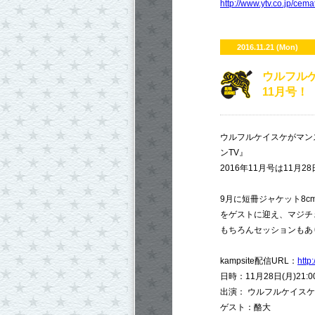
http://www.ytv.co.jp/cemat
2016.11.21 (Mon)
ウルフルケ
11月号！
ウルフルケイスケがマン
ンTV』
2016年11月号は11月28
9月に短冊ジャケット8c
をゲストに迎え、マジチ
もちろんセッションもあ
kampsite配信URL：
http
日時：11月28日(月)21:0
出演： ウルフルケイスケ 
ゲスト：酪大