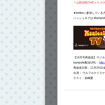
＊山田武郎(THEイナズ
★twitterに参加して
ハッシュタグは #kampsite
【10月号再放送】マジカ
kampsite配信URL：
http
再放送日程：11月25日(金)
出演： ウルフルケイスケ /
ゲスト：岩崎愛