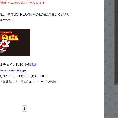
マ戦隊)さんはお休み!?となります。
いる方は、是非USTREAM情報の拡散にご協力ください！
 #mctv
ルチェインTV10月号[
詳細
]
://www.kampsite.jp/
20:00〜、11月28日(月)19:30〜
 藤井華丸 / 山田武郎(THEイナズマ戦隊)
1