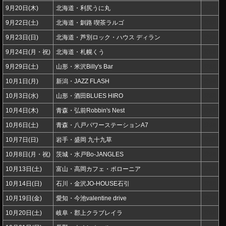
9月20日(木)
北海道・利尻うに丸
詳細
9月22日(土)
北海道・釧路 喫茶ラルゴ
詳細
9月23日(日)
北海道・芦別ロック・ハウス ディラン
詳細
9月24日(月・祝)
北海道・札幌くう
詳細
9月29日(土)
山形・米沢Billy's Bar
詳細
10月1日(月)
新潟・JAZZ FLASH
詳細
10月3日(水)
山形・酒田BLUES HIRO
詳細
10月4日(木)
青森・弘前Robbin's Nest
詳細
10月6日(土)
青森・八戸パワーステーションA7
詳細
10月7日(日)
岩手・盛岡 九十九草
詳細
10月8日(月・祝)
茨城・水戸Bo-JANGLES
詳細
10月13日(土)
富山・高岡カフェ・ポローニア
詳細
10月14日(日)
石川・金沢JO-HOUSE石引
詳細
10月19日(金)
愛知・今池valentine drive
詳細
10月20日(土)
岐阜・郡上クラブレイラ
詳細