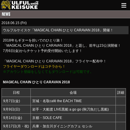
HOME
2018.06.15 (Fri)
NEWS
ウルフルケイスケ「MAGICAL CHAIN ひとり CARAVAN 2018」開催！
LIVE INFO
2018年もギターを担いでのひとり旅！
「MAGICAL CHAIN ひとり CARAVAN 2018」と題し、前半は23公演開催！
GUITAR WORKS
7月6日(金)からチケット予約受付開始いたします！
「MAGICAL CHAIN ひとり CARAVAN 2018」フライヤー配布中！
ITEM
フライヤーダウンロードはコチラから！
※アカウント登録をしなくてもダウンロードは可能です。
MAIL
MAGICAL CHAIN ひとり CARAVAN 2018
日程
会場
詳細
9月7日(金)
宮城・名取café the EACH TIME
詳細
9月9日(日)
岩手・大船渡 LIVE黒船 a go go (秋刀魚だし黒船)
詳細
9月14日(金)
京都・SOLE CAFE
詳細
9月17日(月・祝)
兵庫・加古川ダイニングカフェ セシル
詳細