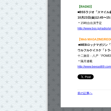
【RADIO】
■BSSラジオ「スマイル
10月23日(金)12:45〜15:
＊15時台出演予定
http://www.bss.jp/radio/s
【Web MAGAZINE/RE
■WEBロックマガジン「
ウルフルケイスケ「トラ
十二旅目：八戸「POWERS
＊隔月連載
http://www.beeast69.co
前の記事へ