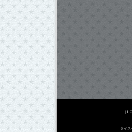
|
H
タイス