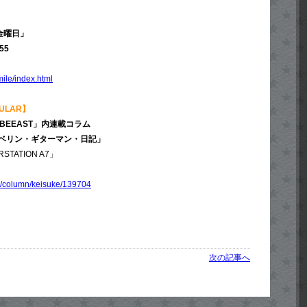
金曜日」
55
mile/index.html
GULAR】
BEEAST」内連載コラム
ベリン・ギターマン・日記」
TATION A7」
m/column/keisuke/139704
次の記事へ