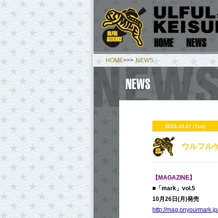
HOME
>>>
NEWS
2015.10.27 (Tue)
ウルフルケ
【MAGAZINE】
■「mark」vol.5
10月26日(月)発売
http://mag.onyourmark.j