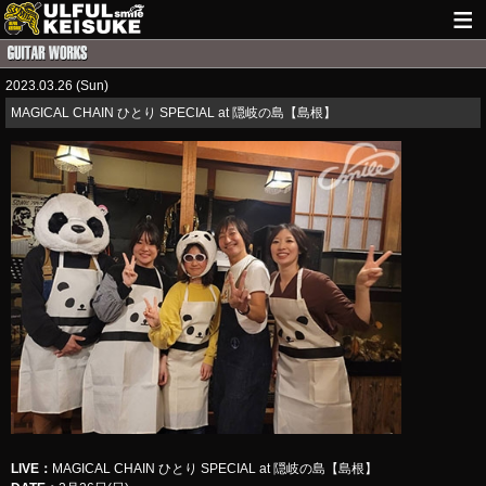
HOME
2023.03.26 (Sun)
NEWS
​MAGICAL CHAIN ひとり SPECIAL at 隠岐の島【島根】
LIVE INFO
GUITAR WORKS
ITEM
MAIL
LIVE
：
​​​​​​​​MAGICAL CHAIN ひとり SPECIAL at 隠岐の島【島根】