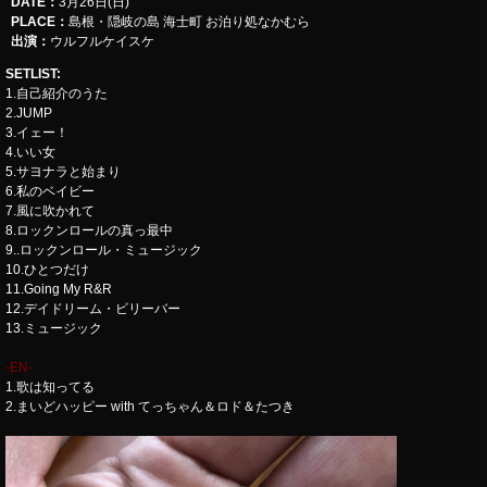
DATE：
3月26日(日)
PLACE：
島根・隠岐の島 海士町 お泊り処なかむら
出演：
ウルフルケイスケ
SETLIST
:
1.自己紹介のうた
2.JUMP
3.イェー！
4.いい女
5.サヨナラと始まり
6.私のベイビー
7.風に吹かれて
8.ロックンロールの真っ最中
9..ロックンロール・ミュージック
10.ひとつだけ
11.Going My R&R
12.デイドリーム・ビリーバー
13.ミュージック
-EN-
1.歌は知ってる
2.まいどハッピー with てっちゃん＆ロド＆たつき