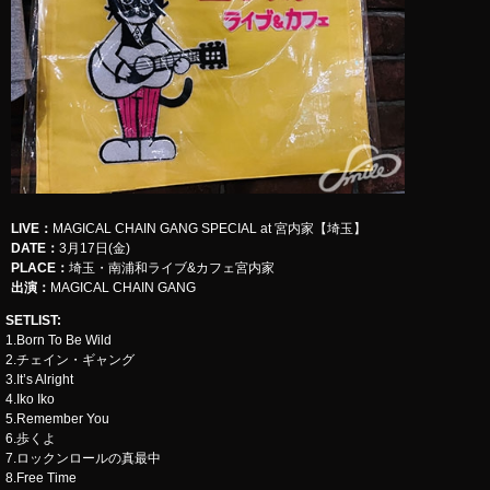
LIVE
：
​​​​​​​MAGICAL CHAIN GANG SPECIAL at 宮内家【埼玉】
DATE：
3月17日(金)
PLACE：
埼玉・南浦和ライブ&カフェ宮内家
出演：
MAGICAL CHAIN GANG
SETLIST
:
1.Born To Be Wild
2.チェイン・ギャング
3.It’s Alright
4.Iko Iko
5.Remember You
6.歩くよ
7.ロックンロールの真最中
8.Free Time