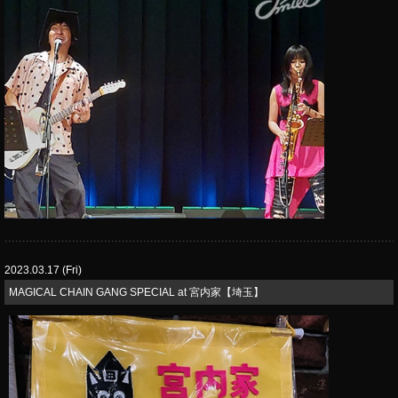
2023.03.17 (Fri)
​MAGICAL CHAIN GANG SPECIAL at 宮内家【埼玉】