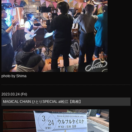
photo by Shima
2023.03.24 (Fri)
MAGICAL CHAIN ひとりSPECIAL at松江【島根】