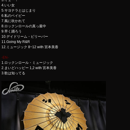
4.いい女
5.サヨナラとはじまり
6.私のベイビー
7.風に吹かれて
8.ロックンロールの真っ最中
9.早く踊ろう
10.デイドリーム・ビリーバー
11.Going My R&R
12.ミュージック 8~12 with 宮本美香
-EN-
1.ロックンロール・ミュージック
2.まいどハッピー 1,2 with 宮本美香
3.歌は知ってる