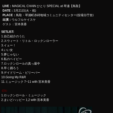
LIVE
：
​​​​​​​MAGICAL CHAIN ひとり SPECIAL at 琴浦【鳥取】
DATE：
3月21日(火・祝)
PLACE：
鳥取・琴浦町赤碕地域コミュニティセンター(役場分庁舎)
出演：
ウルフルケイスケ
ゲスト：宮本美香
SETLIST
:
1.自己紹介のうた
2.スウィート・リトル・ロックンローラー
3.イェー！
4.いい女
5.夢じゃない
6.私のベイビー
7.ロックンロールの真っ最中
8.早く踊ろう
9.デイドリーム・ビリーバー
10.Going My R&R
11.ミュージック 7~11 with 宮本美香
-EN-
1.ロックンロール・ミュージック
2.まいどハッピー 1,2 with 宮本美香