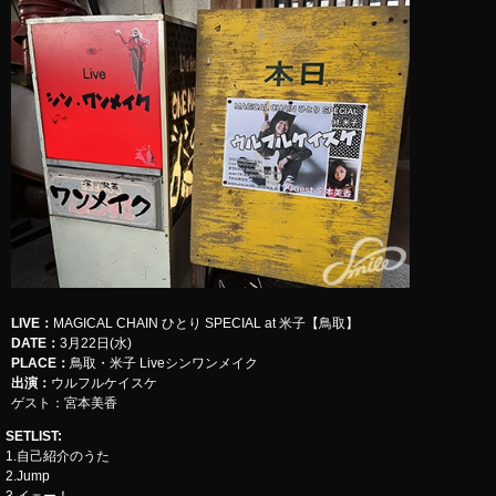
LIVE
：
​​​​​​​MAGICAL CHAIN ひとり SPECIAL at 米子【鳥取】
DATE：
3月22日(水)
PLACE：
鳥取・米子 Liveシンワンメイク
出演：
ウルフルケイスケ
ゲスト：宮本美香
SETLIST
:
1.自己紹介のうた
2.Jump
3.イェー！