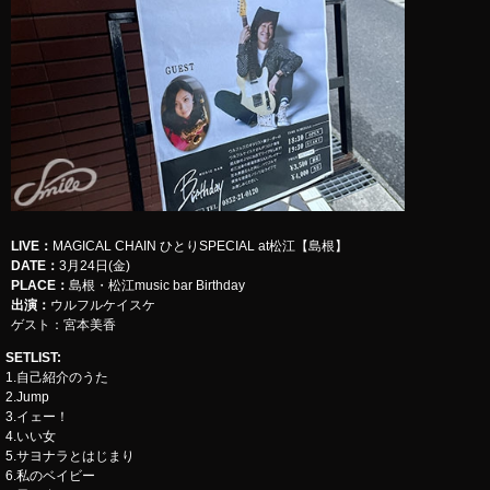
LIVE
：
​​​​​​​MAGICAL CHAIN ひとりSPECIAL at松江【島根】
DATE：
3月24日(金)
PLACE：
島根・松江music bar Birthday
出演：
ウルフルケイスケ
ゲスト：宮本美香
SETLIST
:
1.自己紹介のうた
2.Jump
3.イェー！
4.いい女
5.サヨナラとはじまり
6.私のベイビー