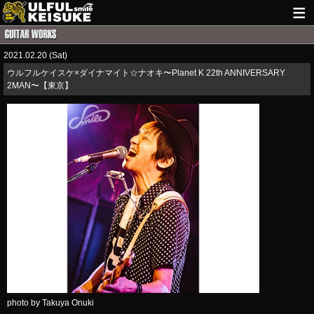
HOME
2021.02.20 (Sat)
NEWS
ウルフルケイスケ×ダイナマイト☆ナオキ〜Planet K 22th ANNIVERSARY
2MAN〜【東京】
LIVE INFO
GUITAR WORKS
ITEM
MAIL
photo by Takuya Onuki