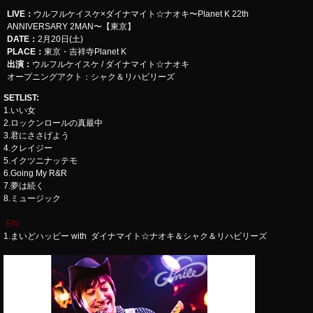
LIVE
：
ウルフルケイスケ×ダイナマイト☆ナオキ〜Planet K 22th
ANNIVERSARY 2MAN〜【東京】
DATE：
2月20日(土)
PLACE：
東京・吉祥寺Planet K
出演：
ウルフルケイスケ / ダイナマイト☆ナオキ
オープニングアクト：シャク＆リハビリーズ
SETLIST
:
1.いい女
2.ロックンロールの真最中
3.君にささげよう
4.クレイジー
5.イクツニナッテモ
6.Going My R&R
7.夢は続く
8.ミュージック
-EN-
1.まいどハッピー with ダイナマイト☆ナオキ＆シャク＆リハビリーズ