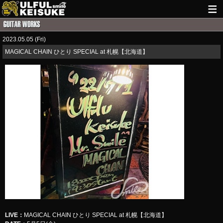
HOME
2023.05.05 (Fri)
NEWS
MAGICAL CHAIN ひとり SPECIAL at 札幌【北海道】
LIVE INFO
GUITAR WORKS
ITEM
MAIL
LIVE
：
​​​​​MAGICAL CHAIN ひとり SPECIAL at 札幌【北海道】