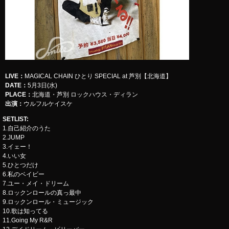
LIVE
：
​​​​​MAGICAL CHAIN ひとり SPECIAL at 芦別【北海道】
DATE：
5月3日(水)
PLACE：
北海道・芦別 ロックハウス・ディラン
出演：
ウルフルケイスケ
SETLIST
:
1.自己紹介のうた
2.JUMP
3.イェー！
4.いい女
5.ひとつだけ
6.私のベイビー
7.ユー・メイ・ドリーム
8.ロックンロールの真っ最中
9.ロックンロール・ミュージック
10.歌は知ってる
11.Going My R&R