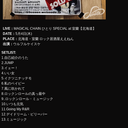
LIVE
：
​​​​​MAGICAL CHAIN ひとり SPECIAL at 室蘭【北海道】
DATE：
5月4日(木)
PLACE：
北海道・室蘭 ロック居酒屋ええねん
出演：
ウルフルケイスケ
SETLIST
:
1.自己紹介のうた
2.JUMP
3.イェー！
4.いい女
5.イクツニナッテモ
6.私のベイビー
7.風に吹かれて
8.ロックンロールの真っ最中
9..ロックンロール・ミュージック
10.いつも元気
11.Going My R&R
12.デイドリーム・ビリーバー
13.ミュージック