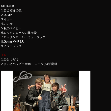
SETLIST
:
1.自己紹介の歌
2.JUMP
3.イェー！
4.いい女
5.私のベイビー
6.ロックンロールの真っ最中
7.ロックンロール・ミュージック
8.Going My R&R
9.ミュージック
-EN-
1.ひとつだけ
2.まいどハッピー with 山口こうじ&泊尚輝