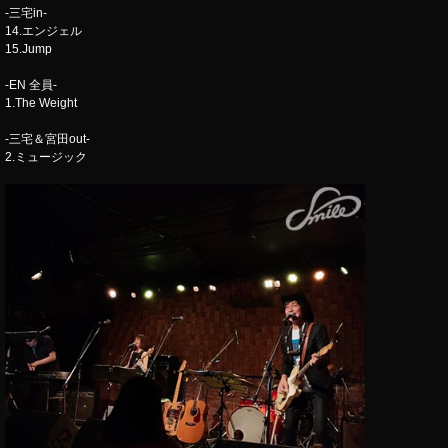
-三宅in-
14.エンジェル
15.Jump
-EN 全員-
1.The Weight
-三宅＆宮田out-
2.ミュージック