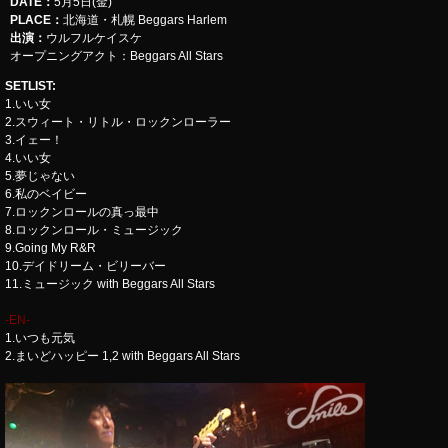
DATE：
5月5日(金)
PLACE：
北海道・札幌 Beggars Harlem
出演：
ウルフルケイスケ
オープニングアクト：Beggars All Stars
SETLIST
:
1.いい女
2.スウィート・リトル・ロックンローラー
3.イェー！
4.いい女
5.夢じゃない
6.私のベイビー
7.ロックンロールの真っ最中
8.ロックンロール・ミュージック
9.Going My R&R
10.デイドリーム・ビリーバー
11.ミュージック with Beggars All Stars
-EN-
1.いつも元気
2.まいどハッピー 1,2 with Beggars All Stars