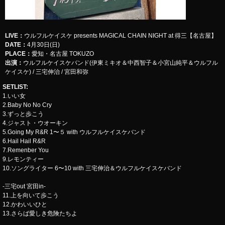
LIVE
：
​​​​​ウルフルケイスケ presents MAGICAL CHAIN NIGHT at 得三【名古屋】
DATE：
4月30日(日)
PLACE：
愛知・名古屋 TOKUZO
出演：
ウルフルケイスケバンド(伊東ミキオ＆中西智子＆小宮山純平＆ウルフル
ケイスケ) / 三宅伸治 / 宮田和弥
SETLIST
:
1.いい女
2.Baby No No Cry
3.ずっと歩こう
4.ジャスト・ウオーキン
5.Going My R&R 1〜５ with ウルフルケイスケバンド
6.Hail Hail R&R
7.Remenber You
9.レモンティー
10.ソングライター 6〜10 with 三宅伸治＆ウルフルケイスケバンド
-三宅out 宮田in-
11.上を向いて歩こう
12.かわいいひと
13.さらば愛しき危険たちよ