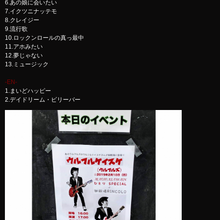
6.あの娘に会いたい
7.イクツニナッテモ
8.クレイジー
9.流行歌
10.ロックンロールの真っ最中
11.アホみたい
12.夢じゃない
13.ミュージック
-EN-
1.まいどハッピー
2.デイドリーム・ビリーバー