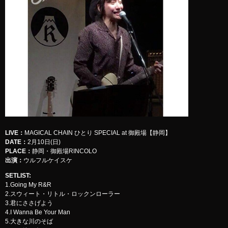
LIVE
：
MAGICAL CHAIN ひとり SPECIAL at 御殿場【静岡】
DATE：
2月10日(日)
PLACE：
静岡・御殿場RINCOLO
出演：
ウルフルケイスケ
SETLIST
:
1.Going My R&R
2.スウィート・リトル・ロックンローラー
3.君にささげよう
4.I Wanna Be Your Man
5.大きな川のそば