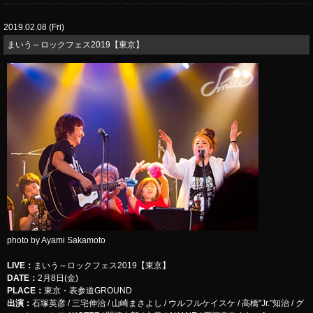
2019.02.08 (Fri)
まいう～ロックフェス2019【東京】
photo by Ayami Sakamoto
LIVE
：
まいう～ロックフェス2019【東京】
DATE：
2月8日(金)
PLACE：
東京・表参道GROUND
出演：
石塚英彦 / 三宅伸治 / 山崎まさよし / ウルフルケイスケ / 高橋"Jr."知治 / グ