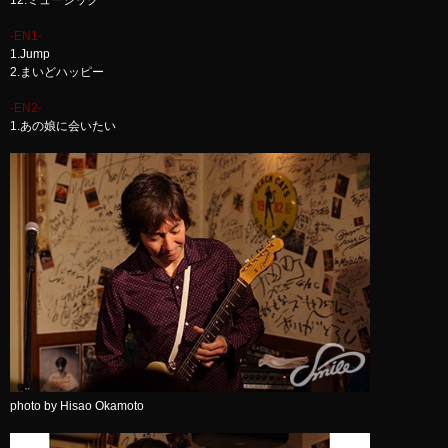
12.ミュージック
-EN1-
1.Jump
2.まいどハッピー
-EN2-
1.あの娘に会いたい
photo by Hisao Okamoto