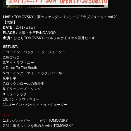
LIVE
：
TOMOVSKY／夢のファンダンゴシリーズ「ラブジューソー vol.21」
【大阪】
DATE：
2月17日(日)
PLACE：
大阪・十三FANDANGO
出演：
ひとりTOMOVSKY / ウルフルケイスケ＆酒井ヒロキ
SETLIST
:
1.ゴーイン・バック・トゥ・ジューソー
2.魚ごっこ
3.アイ・ラブ・ユー
4.Down To The South
5.ゴーイング・マイ・ロックンロール
6.手と手
7.ロックンロールの真最中
8.ドリーマーズ・ソング
9.ミュージック
10.サン・トワ・マミー
11.ゴーイン・バック・トゥ・ジューソー
-EN-
1.まいどハッピー with TOMOVSKY
2.我に返るスキマを埋めろ with TOMOVSKY