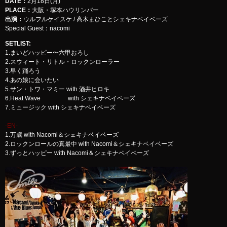
DATE：
2月18日(月)
PLACE：
大阪・塚本ハウリンバー
出演：
ウルフルケイスケ / 高木まひことシェキナベイベーズ
Special Guest：nacomi
SETLIST
:
1.まいどハッピー〜六甲おろし
2.スウィート・リトル・ロックンローラー
3.早く踊ろう
4.あの娘に会いたい
5.サン・トワ・マミー with 酒井ヒロキ
6.Heat Wave with シェキナベイベーズ
7.ミュージック with シェキナベイベーズ
-EN-
1.万歳 with Nacomi＆シェキナベイベーズ
2.ロックンロールの真最中 with Nacomi＆シェキナベイベーズ
3.ずっとハッピー with Nacomi＆シェキナベイベーズ