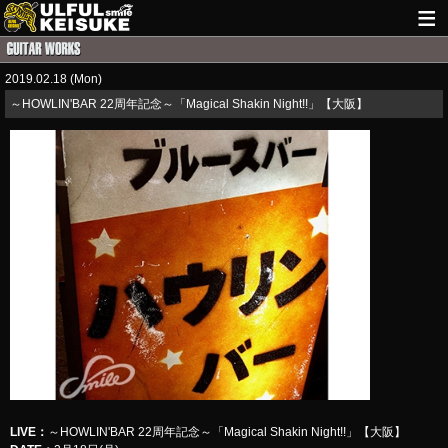
HOME
2019.02.18 (Mon)
NEWS
～HOWLIN'BAR 22周年記念～「Magical Shakin Night!!」【大阪】
LIVE INFO
GUITAR WORKS
ITEM
MAIL
LIVE
：
～HOWLIN'BAR 22周年記念～「Magical Shakin Night!!」【大阪】