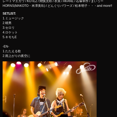
レートマエカワ / KOTEZ / 間慎太郎 / 衣美 / AKANE / 石塚幸作 / まいうー
HORNS(MAKOTO・米澤美玖) / どんぐりパワーズ / 松本明子・・・and more!!
SETLIST
:
1.ミュージック
2.晴男
3.セロリ
4.ロケット
5.キモちE
-EN-
1.たたえる歌
2.雨上がりの夜空に