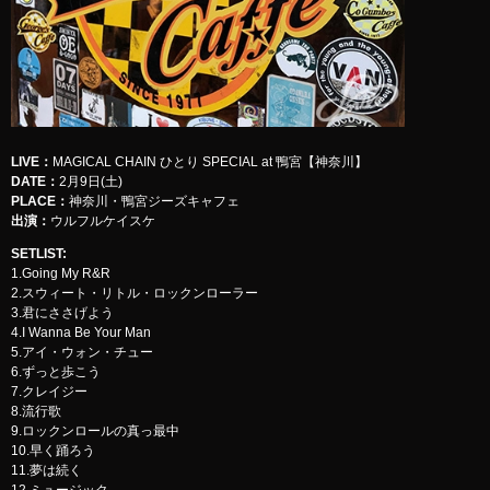
LIVE
：
MAGICAL CHAIN ひとり SPECIAL at 鴨宮【神奈川】
DATE：
2月9日(土)
PLACE：
神奈川・鴨宮ジーズキャフェ
出演：
ウルフルケイスケ
SETLIST
:
1.Going My R&R
2.スウィート・リトル・ロックンローラー
3.君にささげよう
4.I Wanna Be Your Man
5.アイ・ウォン・チュー
6.ずっと歩こう
7.クレイジー
8.流行歌
9.ロックンロールの真っ最中
10.早く踊ろう
11.夢は続く