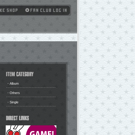
・
Album
・
Others
・
Single