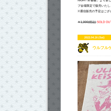
NIGHT at 磔磔」より
ブ会場限定で販売いたし
※通信販売の予定はござ
￥1,000(税込)
SOLD OUT
2022.04.16 (Sat)
ウルフル