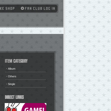
・
Album
・
Others
・
Single