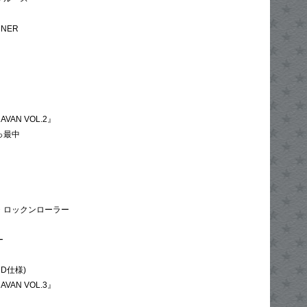
RNER
AVAN VOL.2』
っ最中
ル・ロックンローラー
ー
CD仕様)
AVAN VOL.3』