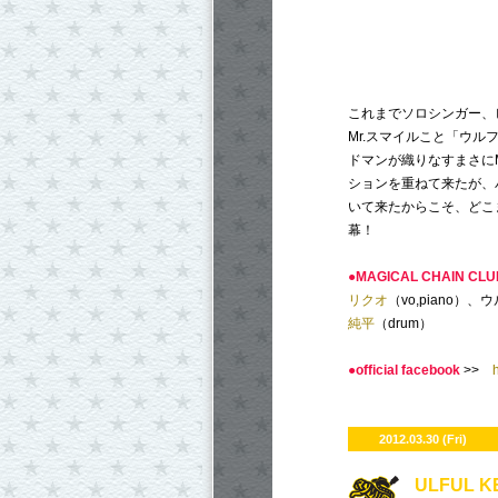
これまでソロシンガー、
Mr.スマイルこと「ウ
ドマンが織りなすまさにMA
ションを重ねて来たが、
いて来たからこそ、どこ
幕！
●MAGICAL CHAIN C
リクオ
（vo,piano）、
純平
（drum）
●official facebook
>>
2012.03.30 (Fri)
ULFUL K