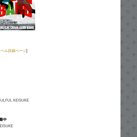
ーベル詳細ページ
]
&
ULFUL KEISUKE
っ最中
 KEISUKE