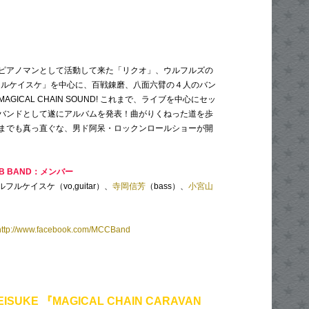
ピアノマンとして活動して来た「リクオ」、ウルフルズの
ルフルケイスケ」を中心に、百戦錬磨、八面六臂の４人のバン
GICAL CHAIN SOUND! これまで、ライブを中心にセッ
バンドとして遂にアルバムを発表！曲がりくねった道を歩
までも真っ直ぐな、男ド阿呆・ロックンロールショーが開
LUB BAND：メンバー
ウルフルケイスケ（vo,guitar）、
寺岡信芳
（bass）、
小宮山
http://www.facebook.com/MCCBand
EISUKE 『MAGICAL CHAIN CARAVAN