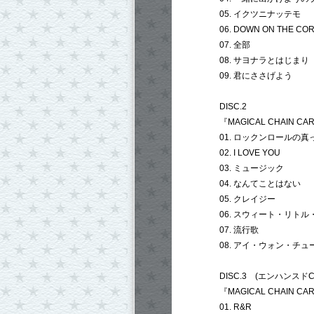
05. イクツニナッテモ
06. DOWN ON THE CO
07. 全部
08. サヨナラとはじまり
09. 君にささげよう
DISC.2
『MAGICAL CHAIN CAR
01. ロックンロールの真
02. I LOVE YOU
03. ミュージック
04. なんてことはない
05. クレイジー
06. スウィート・リト
07. 流行歌
08. アイ・ウォン・チュ
DISC.3 (エンハンスド
『MAGICAL CHAIN CAR
01. R&R