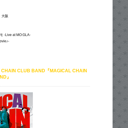
・大阪
-Live at MO:GLA-
ovie♪-
 CHAIN CLUB BAND『MAGICAL CHAIN
AND』