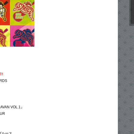
!!
ORDS
AVAN VOL.1』
OUR
ブルース