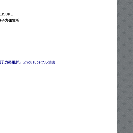
 KEISUKE
 原子力発電所
原子力発電所」
※YouTubeフル試聴