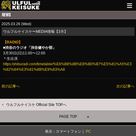
HOME
2025.03.26 (Wed)
NEWS
​ウルフルケイスケ〜MEDIA情報【3月】
LIVE INFO
【RADIO】
■渋谷のラジオ「渋谷健やか部」
GUITAR WORKS
3月30日(日)11:00〜12:00
＊生出演
https:/shiburadi.com/timetable/%E6%B8%8B%E8%B0%B7%E5%81%A5%E3
ITEM
%82%84%E3%81%8B%E9%83%A8
MAIL
前の記事へ
次の記事へ
ウルフルケイスケ Official Site TOPへ
PAGE TOP
表示：スマートフォン｜
PC